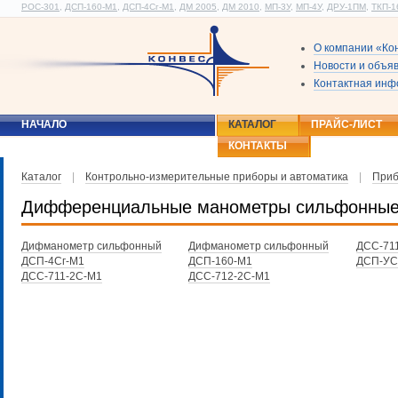
РОС-301
,
ДСП-160-М1
,
ДСП-4Сг-М1
,
ДМ 2005
,
ДМ 2010
,
МП-3У
,
МП-4У
,
ДРУ-1ПМ
,
ТКП-1
О компании «Ко
Новости и объя
Контактная ин
НАЧАЛО
КАТАЛОГ
ПРАЙС-ЛИСТ
КОНТАКТЫ
Каталог
|
Контрольно-измерительные приборы и автоматика
|
Приб
Дифференциальные манометры сильфонны
Дифманометр сильфонный
Дифманометр сильфонный
ДСС-711
ДСП-4Сг-М1
ДСП-160-М1
ДСП-УС
ДСС-711-2С-М1
ДСС-712-2С-М1