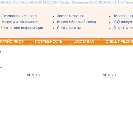
60Сг-М2
ДПУ
ТНЖ-Н
МТП-60С
НМП-52-М2
Сапфир
Манометры
МЭО
МПТИ
МО
ВА
АВМ
Элек
О компании «Конвес»
Заказать звонок
Телефоны в
Новости и объявления
Форма обратной связи
ICQ консу
Контактная информация
Сертификаты
Открыть ви
ПРАЙС-ЛИСТ
ПОТРЕБНОСТЬ
ДОСТАВКА
СПЕЦ. ПРЕДЛ
и
|
АВМ-15
АВМ-20