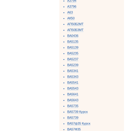
А3794
А3796
А63
АК50
АП50Б2МТ
АП50Б3МТ
ВА0436
ВА5135
ВА5139
ВА5235
ВА5237
ВА5239
ВА5341
ВА5343
ВА5541
ВА5543
ВА5641
ВА5643
ВА5735
ВА5739 Курск
ВА5739
ВА57ф35 Курск
ВА57Ф35