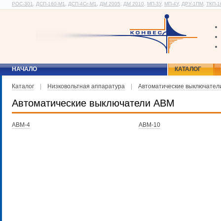
РОС-301
,
ДСП-160-М1
,
ДСП-4Сг-М1
,
ДМ 2005
,
ДМ 2010
,
МП-3У
,
МП-4У
,
ДРУ-1ПМ
,
ТКП-1
НАЧАЛО
КАТАЛОГ
Каталог
|
Низковольтная аппаратура
|
Автоматические выключател
Автоматические выключатели АВМ
АВМ-4
АВМ-10