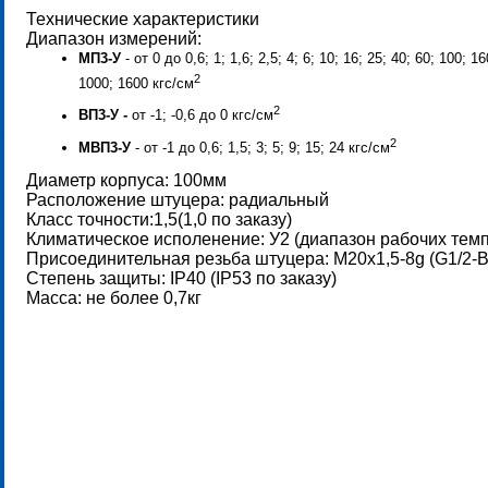
Технические характеристики
Диапазон измерений:
МП3-У
- от 0 до 0,6; 1; 1,6; 2,5; 4; 6; 10; 16; 25; 40; 60; 100; 1
2
1000; 1600 кгс/см
2
ВП3-У -
от -1; -0,6 до 0 кгс/см
2
МВП3-У
- от -1 до 0,6; 1,5; 3; 5; 9; 15; 24 кгс/см
Диаметр корпуса: 100мм
Расположение штуцера: радиальный
Класс точности:1,5(1,0 по заказу)
Климатическое исполенение: У2 (диапазон рабочих темпе
Присоединительная резьба штуцера: М20х1,5-8g (G1/2-B,
Степень защиты: IP40 (IP53 по заказу)
Масса: не более 0,7кг