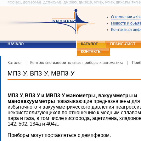
РОС-301
,
ДСП-160-М1
,
ДСП-4Сг-М1
,
ДМ 2005
,
ДМ 2010
,
МП-3У
,
МП-4У
,
ДРУ-1ПМ
,
ТКП-1
О компании «Ко
Новости и объя
Контактная ин
НАЧАЛО
КАТАЛОГ
ПРАЙС-ЛИСТ
КОНТАКТЫ
Каталог
|
Контрольно-измерительные приборы и автоматика
|
Приб
МП3-У, ВП3-У, МВП3-У
МП3-У, ВП3-У и МВП3-У манометры, вакуумметры и
мановакуумметры
показывающие предназначены для
избыточного и вакуумметрического давления неагресси
некристаллизующихся по отношению к медным сплавам
пара и газа, в том числе кислорода, ацетилена, хладонов 
142, 502, 134a и 404а.
Приборы могут поставляться с демпфером.