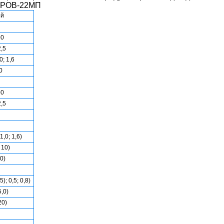
РОВ-22МП
ий
50
2,5
0; 1,6
10
50
2,5
 1,0; 1,6)
; 10)
40)
5); 0,5; 0,8)
5,0)
20)