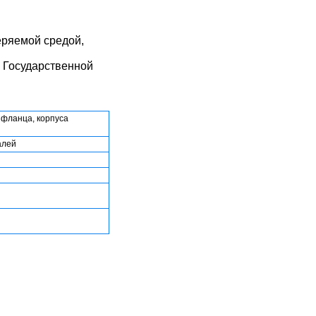
еряемой средой,
 Государственной
 фланца, корпуса
алей