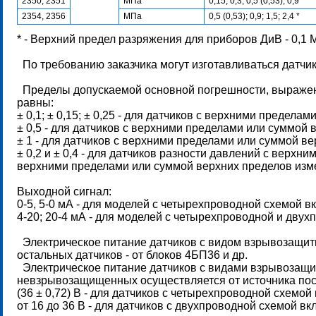
2350, 2351
МПа
0,15; 0,3; 0,5 (0,53); 0,9 *
2354, 2356
МПа
0,5 (0,53); 0,9; 1,5; 2,4 *
* - Верхний предел разряжения для приборов ДиВ - 0,1 Мп
По требованию заказчика могут изготавливаться датчики
Пределы допускаемой основной погрешности, выраженн
равны:
± 0,1; ± 0,15; ± 0,25 - для датчиков с верхними предел
± 0,5 - для датчиков с верхними пределами или суммой 
± 1 - для датчиков с верхними пределами или суммой ве
± 0,2 и ± 0,4 - для датчиков разности давлений с верхн
верхними пределами или суммой верхних пределов измере
Выходной сигнал:
0-5, 5-0 мА - для моделей с четырехпроводной схемой в
4-20; 20-4 мА - для моделей с четырехпроводной и дву
Электрическое питание датчиков с видом взрывозащиты
остальных датчиков - от блоков 4БП36 и др.
Электрическое питание датчиков с видами взрывозащи
невзрывозащищенных осуществляется от источника пос
(36 ± 0,72) В - для датчиков с четырехпроводной схемой
от 16 до 36 В - для датчиков с двухпроводной схемой в