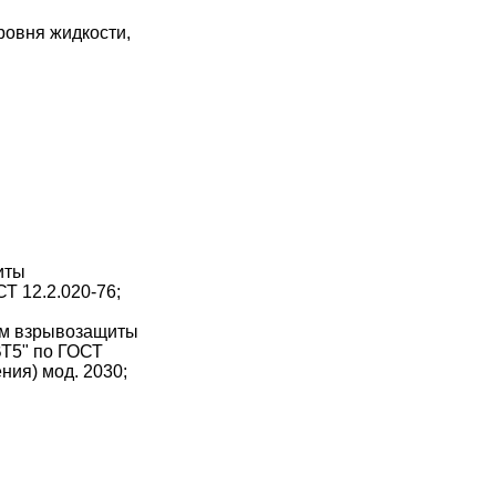
ровня жидкости,
иты
Т 12.2.020-76;
ем взрывозащиты
ВТ5" по ГОСТ
ния) мод. 2030;