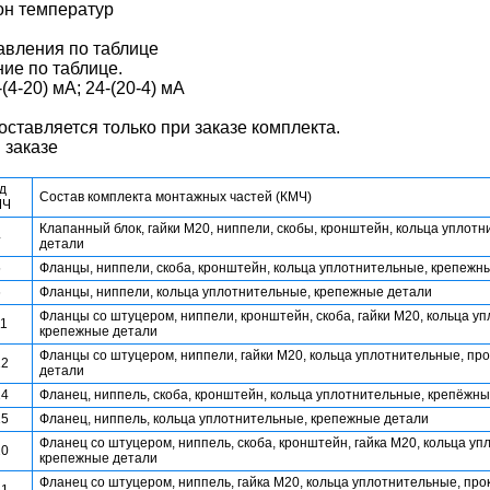
он температур
авления по таблице
ие по таблице.
(4-20) мА; 24-(20-4) мА
ставляется только при заказе комплекта.
 заказе
д
Состав комплекта монтажных частей (КМЧ)
МЧ
Клапанный блок, гайки М20, ниппели, скобы, кронштейн, кольца уплот
4
детали
5
Фланцы, ниппели, скоба, кронштейн, кольца уплотнительные, крепежн
6
Фланцы, ниппели, кольца уплотнительные, крепежные детали
Фланцы со штуцером, ниппели, кронштейн, скоба, гайки М20, кольца у
1
крепежные детали
Фланцы со штуцером, ниппели, гайки М20, кольца уплотнительные, пр
12
детали
14
Фланец, ниппель, скоба, кронштейн, кольца уплотнительные, крепёжн
15
Фланец, ниппель, кольца уплотнительные, крепежные детали
Фланец со штуцером, ниппель, скоба, кронштейн, гайка М20, кольца уп
20
крепежные детали
Фланец со штуцером, ниппель, гайка М20, кольца уплотнительные, про