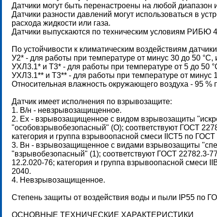
Датчики могут быть перенастроены на любой диапазон и
Датчики разности давлений могут использоваться в уст
расхода жидкости или газа.
Датчики выпускаются по техническим условиям РИБЮ 4
По устойчивости к климатическим воздействиям датчик
У2* - для работы при температуре от минус 30 до 50 °С, и
УХЛ3.1* и Т3* - для работы при температуре от 5 до 50 °
УХЛ3.1** и Т3** - для работы при температуре от минус 1
Относительная влажность окружающего воздуха - 95 % п
Датчик имеет исполнения по взрывозащите:
1. В/н - невзрывозащищенное.
2. Ех - взрывозащищенное с видом взрывозащиты "искр
"особовзрывобезопасный" (О); соответствуют ГОСТ 22782
категория и группа взрывоопасной смеси IIСТ5 по ГОСТ 
3. Вн - взрывозащищенное с видами взрывозащиты "сп
"взрывобезопасный" (1); соответствуют ГОСТ 22782.3-7
12.2.020-76; категория и группа взрывоопасной смеси II
2040.
4. Невзрывозащищенное.
Степень защиты от воздействия воды и пыли IP55 по ГО
ОСНОВНЫЕ ТЕХНИЧЕСКИЕ ХАРАКТЕРИСТИКИ