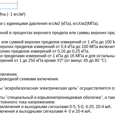
а (- 1 кгс/м²)
 с единицами давления кгс/м2 (кПа), кгс/см2(МПа).
ой в процентах верхнего предела или суммы верхних пр
ами или суммой верхних пределов измерений от 1 кПа до 100
верхних пределов измерений от 0,4 кПа до 100 МПа включит
рхних пределов измерений от 0,16 до 0,25 кПа.
ими пределами измерений от 1 кПа до 16 МПа и для остальны
ний от 1 до 250 кПа кроме У2* (от минус 40 до 80 °С)
ключения.
хпроводной схемами включения.
 "искробезопасная электрическая цепь" осуществляется о
ты "специальный и взрывонепроницаемая оболочка", а так
тоянного тока напряжением:
 включения и выходными сигналами 0-5, 5-0, 4-20, 20-4 мА.
ключения и выходными сигналами 4- 0 и 20-4 мА.