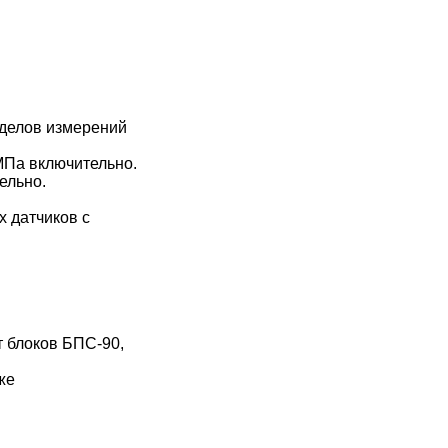
еделов измерений
 МПа включительно.
ельно.
х датчиков с
т блоков БПС-90,
же