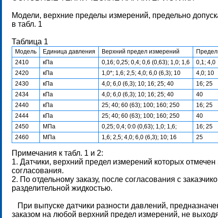
Модели, верхние пределы измерений, предельно допус
в табл. 1
Таблица 1
Модель
Единица давления
Верхний предел измерений
Предел
2410
кПа
0,16; 0,25; 0,4; 0,6 (0,63); 1,0; 1,6
0,1; 4,0
2420
кПа
1,0*; 1,6; 2,5; 4,0; 6,0 (6,3); 10
4,0; 10
2430
кПа
4,0; 6,0 (6,3); 10; 16; 25; 40
16; 25
2434
кПа
4,0; 6,0 (6,3); 10; 16; 25; 40
40
2440
кПа
25; 40; 60 (63); 100; 160; 250
16; 25
2444
кПа
25; 40; 60 (63); 100; 160; 250
40
2450
МПа
0,25; 0,4; 0:0 (0,63); 1,0; 1,6;
16; 25
2460
МПа
1,6; 2,5; 4,0; 6,0 (6,3); 10; 16
25
Примечания к табл. 1 и 2:
1. Датчики, верхний предел измерений которых отмечен 
согласования.
2. По отдельному заказу, после согласования с заказчик
разделительной жидкостью.
При выпуске датчики разности давлений, предназначен
заказом на любой верхний предел измерений, не выход