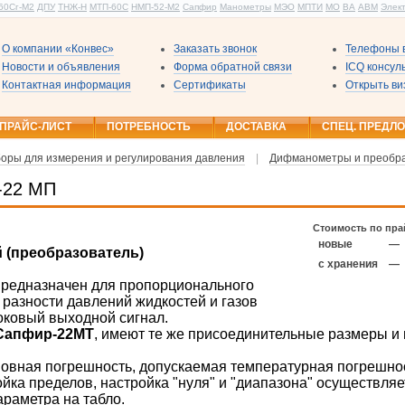
60Сг-М2
ДПУ
ТНЖ-Н
МТП-60С
НМП-52-М2
Сапфир
Манометры
МЭО
МПТИ
МО
ВА
АВМ
Элек
О компании «Конвес»
Заказать звонок
Телефоны в
Новости и объявления
Форма обратной связи
ICQ консу
Контактная информация
Сертификаты
Открыть ви
ПРАЙС-ЛИСТ
ПОТРЕБНОСТЬ
ДОСТАВКА
СПЕЦ. ПРЕДЛ
оры для измерения и регулирования давления
|
Дифманометры и преобр
-22 МП
Стоимость по пра
новые
—
 (преобразователь)
с хранения
—
редназначен для пропорционального
разности давлений жидкостей и газов
оковый выходной сигнал.
Сапфир-22МТ
, имеют те же присоединительные размеры и
овная погрешность, допускаемая температурная погрешно
йка пределов, настройка "нуля" и "диапазона" осуществля
раметра на табло.