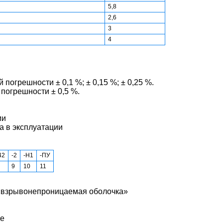
5,8
2,6
3
4
 погрешности ± 0,1 %; ± 0,15 %; ± 0,25 %.
 погрешности ± 0,5 %.
ии
а в эксплуатации
42
-2
-Н1
-ПУ
9
10
11
 «взрывонепроницаемая оболочка»
це