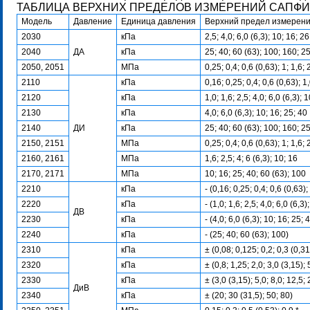
ТАБЛИЦА ВЕРХНИХ ПРЕДЕЛОВ ИЗМЕРЕНИЙ САПФИ
Модель
Давление
Единица давления
Верхний предел измерен
2030
кПа
2,5; 4,0; 6,0 (6,3); 10; 16; 26
2040
ДА
кПа
25; 40; 60 (63); 100; 160; 2
2050, 2051
МПа
0,25; 0,4; 0,6 (0,63); 1; 1,6; 
2110
кПа
0,16; 0,25; 0,4; 0,6 (0,63); 1,
2120
кПа
1,0; 1,6; 2,5; 4,0; 6,0 (6,3); 
2130
кПа
4,0; 6,0 (6,3); 10; 16; 25; 40
2140
ДИ
кПа
25; 40; 60 (63); 100; 160; 2
2150, 2151
МПа
0,25; 0,4; 0,6 (0,63); 1; 1,6; 
2160, 2161
МПа
1,6; 2,5; 4; 6 (6,3); 10; 16
2170, 2171
МПа
10; 16; 25; 40; 60 (63); 100
2210
кПа
- (0,16; 0,25; 0,4; 0,6 (0,63);
2220
кПа
- (1,0; 1,6; 2,5; 4,0; 6,0 (6,3)
ДВ
2230
кПа
- (4,0; 6,0 (6,3); 10; 16; 25; 
2240
кПа
- (25; 40; 60 (63); 100)
2310
кПа
± (0,08; 0,125; 0,2; 0,3 (0,31
2320
кПа
± (0,8; 1,25; 2,0; 3,0 (3,15); 
2330
кПа
± (3,0 (3,15); 5,0; 8,0; 12,5; 
ДиВ
2340
кПа
± (20; 30 (31,5); 50; 80)