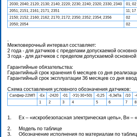
2030; 2040; 2120; 2130; 2140; 2220; 2230; 2240; 2320; 2330; 2340
01; 02
2051; 2151; 2161; 2171; 2351
11; 17
2150; 2152; 2160; 2162; 2170; 2172; 2350; 2352; 2354; 2356
02
2050; 2054
02
.
Межповерочный интервал составляет:
2 года - для датчиков с пределами допускаемой основной
3 года - для датчиков с пределом допускаемой основной
Гарантийные обязательства:
Гарантийный срок хранения 6 месяцев со дня реализац
Гарантийный срок эксплуатации 36 месяцев со дня ввод
Схема составления условного обозначения датчиков:
Сапфир-22МП
-Ех
-2420
-01
-У2(-30+50)
-0,25
-6,3кПа
/10
-
1
2
3
4
5
6
7
8
1. Ех – «искробезопасная электрическая цепь», Вн –
2. Модель по таблице
3. Обозначение исполнения по материалам по табли