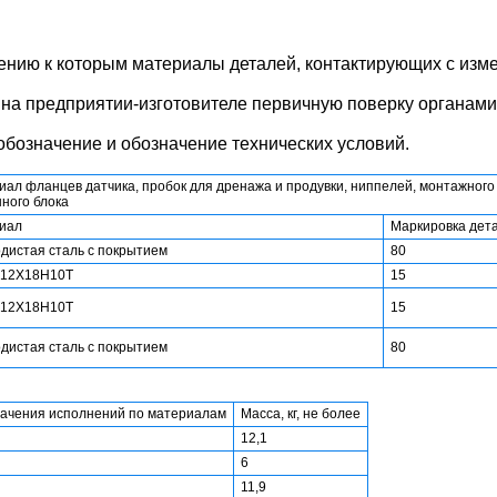
ению к которым материалы деталей, контактирующих с изм
на предприятии-изготовителе первичную поверку органами
обозначение и обозначение технических условий.
ал фланцев датчика, пробок для дренажа и продувки, ниппелей, монтажного
ного блока
иал
Маркировка дет
дистая сталь с покрытием
80
 12Х18Н10Т
15
 12Х18Н10Т
15
дистая сталь с покрытием
80
ачения исполнений по материалам
Масса, кг, не более
12,1
6
11,9