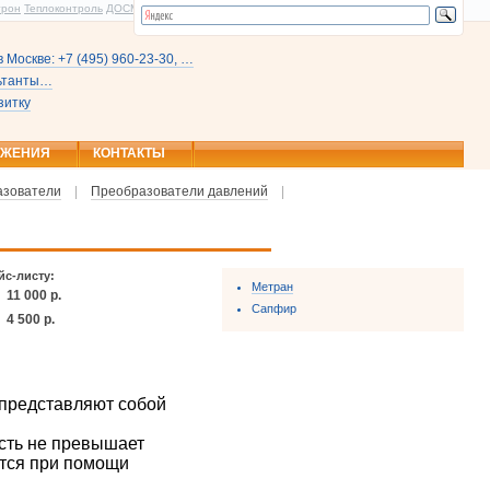
трон
Теплоконтроль
ДОСМ
 Москве: +7 (495) 960-23-30, …
льтанты…
зитку
ОЖЕНИЯ
КОНТАКТЫ
азователи
|
Преобразователи давлений
|
йс-листу:
Метран
11 000 р.
Сапфир
4 500 р.
 представляют собой
сть не превышает
ется при помощи