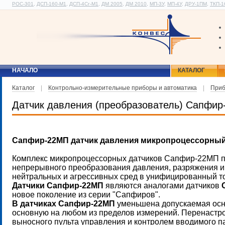
РОС-301
,
ДСП-160-М1
,
ДСП-4Сг-М1
,
ДМ 2005
,
ДМ 2010
,
МП-3У
,
МП-4У
,
ДРУ-1ПМ
,
ТКП-1
НАЧАЛО
КАТАЛОГ
Каталог
|
Контрольно-измерительные приборы и автоматика
|
Приб
Датчик давления (преобразователь) Сапфир
Сапфир-22МП датчик давления микропроцессорный
Комплекс микропроцессорных датчиков Сапфир-22МП п
непрерывного преобразования давления, разряжения и 
нейтральных и агрессивных сред в унифицированный т
Датчики Сапфир-22МП
являются аналогами датчиков
новое поколение из серии "Сапфиров".
В датчиках Сапфир-22МП
уменьшена допускаемая осн
основную на любом из пределов измерений. Перенастро
выносного пульта управления и контролем вводимого па