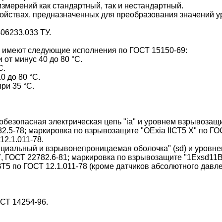
змерений как стандартный, так и нестандартный.
ройствах, предназначенных для преобразования значений у
06233.033 ТУ.
и имеют следующие исполнения по ГОСТ 15150-69:
 от минус 40 до 80 °С.
С.
0 до 80 °С.
ри 35 °С.
обезопасная электрическая цепь "ia" и уровнем взрывозащ
.5-78; маркировка по взрывозащите "ОЕxia IIСТ5 Х" по ГОС
12.1.011-78.
ециальный и взрывонепроницаемая оболочка" (sd) и уровн
7, ГОСТ 22782.6-81; маркировка по взрывозащите "1Еxsd11
ВТ5 по ГОСТ 12.1.011-78 (кроме датчиков абсолютного давле
СТ 14254-96.