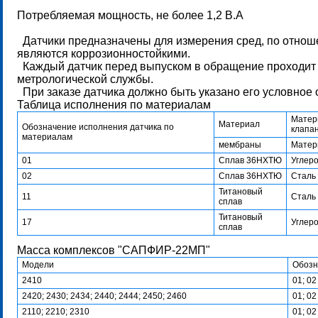
Потребляемая мощность, не более 1,2 В.А
Датчики предназначены для измерения сред, по отнош
являются коррозионностойкими.
Каждый датчик перед выпуском в обращение проходит 
метрологической службы.
При заказе датчика должно быть указано его условное 
Таблица исполнения по материалам
Матери
Материал
Обозначение исполнения датчика по
клапан
материалам
мембраны
Матер
01
Сплав 36НХТЮ
Углеро
02
Сплав 36НХТЮ
Сталь
Титановый
11
Сталь
сплав
Титановый
17
Углеро
сплав
Масса комплексов "САПФИР-22МП"
Модели
Обозн
2410
01; 02
2420; 2430; 2434; 2440; 2444; 2450; 2460
01; 02
2110; 2210; 2310
01; 02