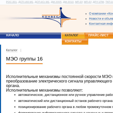
РОС-301
,
ДСП-160-М1
,
ДСП-4Сг-М1
,
ДМ 2005
,
ДМ 2010
,
МП-3У
,
МП-4У
,
ДРУ-1ПМ
,
ТКП-1
О компании «Ко
Новости и объя
Контактная ин
НАЧАЛО
КАТАЛОГ
ПРАЙС-ЛИСТ
КОНТАКТЫ
Каталог
|
МЭО группы 16
Исполнительные механизмы постоянной скорости МЭО 
преобразование электрического сигнала управляющего
органа.
Исполнительные механизмы позволяют:
автоматическое, дистанционное или ручное управление рабо
автоматический или дистанционный останов рабочего орган
позиционирование рабочего органа в любом промежуточном 
формирование информационного сигнала о конечных и проме