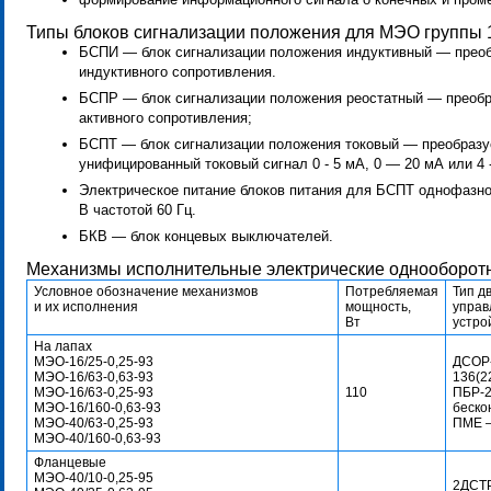
Типы блоков сигнализации положения для МЭО группы 
БСПИ — блок сигнализации положения индуктивный — преоб
индуктивного сопротивления.
БСПР — блок сигнализации положения реостатный — преобр
активного сопротивления;
БСПТ — блок сигнализации положения токовый — преобразу
унифицированный токовый сигнал 0 - 5 мА, 0 — 20 мА или 4 
Электрическое питание блоков питания для БСПТ однофазное 
В частотой 60 Гц.
БКВ — блок концевых выключателей.
Механизмы исполнительные электрические однооборот
Условное обозначение механизмов
Потребляемая
Тип д
и их исполнения
мощность,
управ
Вт
устро
На лапах
МЭО-16/25-0,25-93
ДСОР-
МЭО-16/63-0,63-93
136(2
МЭО-16/63-0,25-93
110
ПБР-
МЭО-16/160-0,63-93
беско
МЭО-40/63-0,25-93
ПМЕ —
МЭО-40/160-0,63-93
Фланцевые
МЭО-40/10-0,25-95
2ДСТР