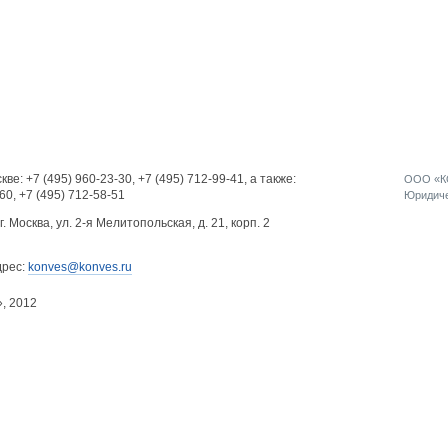
кве:
+7 (495) 960-23-30
,
+7 (495) 712-99-41
, а также:
ООО «КО
-60
,
+7 (495) 712-58-51
Юридичес
г. Москва, ул. 2-я Мелитопольская, д. 21, корп. 2
дрес:
konves@konves.ru
», 2012