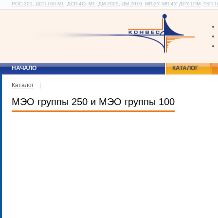
РОС-301
,
ДСП-160-М1
,
ДСП-4Сг-М1
,
ДМ 2005
,
ДМ 2010
,
МП-3У
,
МП-4У
,
ДРУ-1ПМ
,
ТКП-1
НАЧАЛО
КАТАЛОГ
Каталог
|
МЭО группы 250 и МЭО группы 100