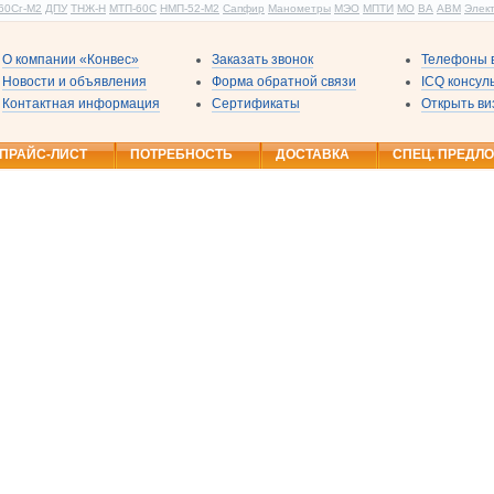
60Сг-М2
ДПУ
ТНЖ-Н
МТП-60С
НМП-52-М2
Сапфир
Манометры
МЭО
МПТИ
МО
ВА
АВМ
Элек
О компании «Конвес»
Заказать звонок
Телефоны в
Новости и объявления
Форма обратной связи
ICQ консу
Контактная информация
Сертификаты
Открыть ви
ПРАЙС-ЛИСТ
ПОТРЕБНОСТЬ
ДОСТАВКА
СПЕЦ. ПРЕДЛ