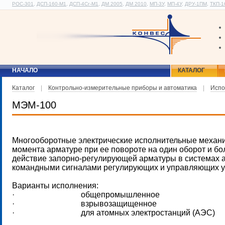
РОС-301
,
ДСП-160-М1
,
ДСП-4Сг-М1
,
ДМ 2005
,
ДМ 2010
,
МП-3У
,
МП-4У
,
ДРУ-1ПМ
,
ТКП-1
НАЧАЛО
КАТАЛОГ
Каталог
|
Контрольно-измерительные приборы и автоматика
|
Испо
МЭМ-100
Многооборотные электрические исполнительные механ
момента арматуре при ее повороте на один оборот и 
действие запорно-регулирующей арматуры в системах а
командными сигналами регулирующих и управляющих у
Варианты исполнения:
· общепромышленное
· взрывозащищенное
· для атомных электростанций (АЭС)