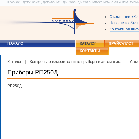
РОС-301
,
ДСП-160-М1
,
ДСП-4Сг-М1
,
ДМ 2005
,
ДМ 2010
,
МП-3У
,
МП-4У
,
ДРУ-1ПМ
,
ТКП-1
О компании «Ко
Новости и объя
Контактная ин
НАЧАЛО
КАТАЛОГ
ПРАЙС-ЛИСТ
КОНТАКТЫ
Каталог
|
Контрольно-измерительные приборы и автоматика
|
Само
Приборы РП250Д
РП250Д