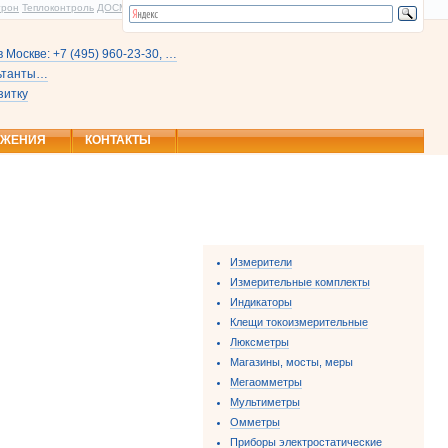
трон
Теплоконтроль
ДОСМ
 Москве: +7 (495) 960-23-30, …
льтанты…
зитку
ОЖЕНИЯ
КОНТАКТЫ
Измерители
Измерительные комплекты
Индикаторы
Клещи токоизмерительные
Люксметры
Магазины, мосты, меры
Мегаомметры
Мультиметры
Омметры
Приборы электростатические