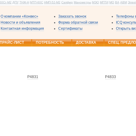
60Сг-М2
ДПУ
ТНЖ-Н
МТП-60С
НМП-52-М2
Сапфир
Манометры
МЭО
МПТИ
МО
ВА
АВМ
Элек
О компании «Конвес»
Заказать звонок
Телефоны в
Новости и объявления
Форма обратной связи
ICQ консу
Контактная информация
Сертификаты
Открыть ви
ПРАЙС-ЛИСТ
ПОТРЕБНОСТЬ
ДОСТАВКА
СПЕЦ. ПРЕДЛ
Р4831
Р4833