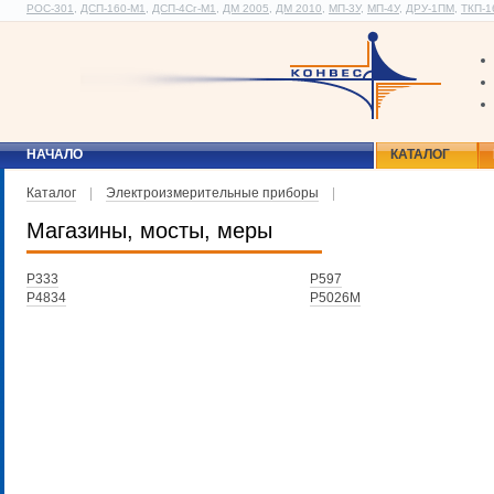
РОС-301
,
ДСП-160-М1
,
ДСП-4Сг-М1
,
ДМ 2005
,
ДМ 2010
,
МП-3У
,
МП-4У
,
ДРУ-1ПМ
,
ТКП-1
НАЧАЛО
КАТАЛОГ
Каталог
|
Электроизмерительные приборы
|
Магазины, мосты, меры
Р333
Р597
Р4834
Р5026М