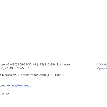
кве:
+7 (495) 960-23-30
,
+7 (495) 712-99-41
, а также:
ООО «КО
-60
,
+7 (495) 712-58-51
Юридичес
г. Москва, ул. 2-я Мелитопольская, д. 21, корп. 2
дрес:
konves@konves.ru
», 2012