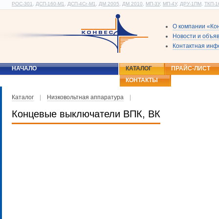
РОС-301
,
ДСП-160-М1
,
ДСП-4Сг-М1
,
ДМ 2005
,
ДМ 2010
,
МП-3У
,
МП-4У
,
ДРУ-1ПМ
,
ТКП-1
О компании «Ко
Новости и объя
Контактная ин
НАЧАЛО
КАТАЛОГ
ПРАЙС-ЛИСТ
КОНТАКТЫ
Каталог
|
Низковольтная аппаратура
|
Концевые выключатели ВПК, ВК