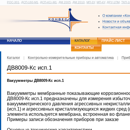
РОС-301
,
ДСП-160-М1
,
ДСП-4Сг-М1
,
ДМ 2005
,
ДМ 2010
,
МП-3У
,
МП-4У
,
ДРУ-1ПМ
,
ТКП-1
О компании «Ко
Новости и объя
Контактная ин
НАЧАЛО
КАТАЛОГ
ПРАЙС-ЛИСТ
КОНТАКТЫ
Каталог
|
Контрольно-измерительные приборы и автоматика
|
Приб
ДВ8009-Кс исп.1
Вакуумметры ДВ8009-Кс исп.1
Вакуумметры мембранные показывающие коррозионнос
ДВ8009-Кс исп.1 предназначены для измерения избыточ
вакуумметрического давления агрессивных некристалл
(исп.1) и агрессивных кристаллизующихся жидких сред (и
элемента используется мембрана, встроенная во флане
Примеры записи обозначения приборов при заказе
Основные технические характеристики