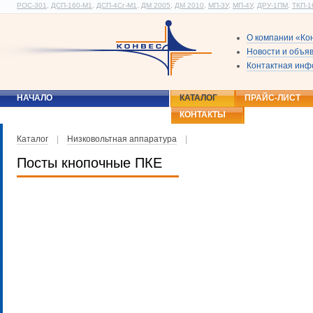
РОС-301
,
ДСП-160-М1
,
ДСП-4Сг-М1
,
ДМ 2005
,
ДМ 2010
,
МП-3У
,
МП-4У
,
ДРУ-1ПМ
,
ТКП-1
О компании «Ко
Новости и объя
Контактная ин
НАЧАЛО
КАТАЛОГ
ПРАЙС-ЛИСТ
КОНТАКТЫ
Каталог
|
Низковольтная аппаратура
|
Посты кнопочные ПКЕ