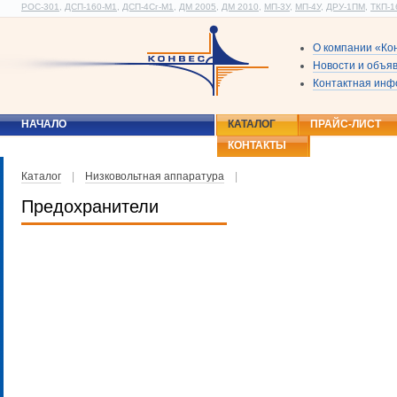
РОС-301
,
ДСП-160-М1
,
ДСП-4Сг-М1
,
ДМ 2005
,
ДМ 2010
,
МП-3У
,
МП-4У
,
ДРУ-1ПМ
,
ТКП-1
О компании «Ко
Новости и объя
Контактная ин
НАЧАЛО
КАТАЛОГ
ПРАЙС-ЛИСТ
КОНТАКТЫ
Каталог
|
Низковольтная аппаратура
|
Предохранители