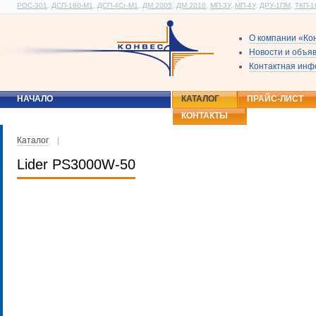
РОС-301
,
ДСП-160-М1
,
ДСП-4Сг-М1
,
ДМ 2005
,
ДМ 2010
,
МП-3У
,
МП-4У
,
ДРУ-1ПМ
,
ТКП-1
О компании «Ко
Новости и объя
Контактная ин
НАЧАЛО
КАТАЛОГ
ПРАЙС-ЛИСТ
КОНТАКТЫ
Каталог
|
Lider PS3000W-50