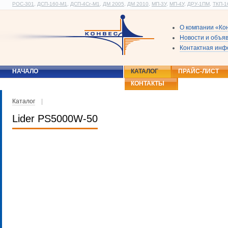
РОС-301
,
ДСП-160-М1
,
ДСП-4Сг-М1
,
ДМ 2005
,
ДМ 2010
,
МП-3У
,
МП-4У
,
ДРУ-1ПМ
,
ТКП-1
О компании «Ко
Новости и объя
Контактная ин
НАЧАЛО
КАТАЛОГ
ПРАЙС-ЛИСТ
КОНТАКТЫ
Каталог
|
Lider PS5000W-50