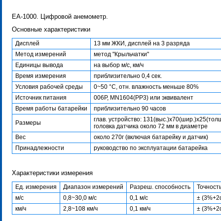
EA-1000. Цифровой анемометр.
Основные характеристики
Дисплей
13 мм ЖКИ, дисплей на 3 разряда
Метод измерений
метод "Крыльчатки"
Единицы вывода
на выбор м/c, км/ч
Время измерения
приблизительно 0,4 сек.
Условия рабочей среды
0~50 °C, отн. влажность меньше 80%
Источник питания
006P, MN1604(PP3) или эквивалент
Время работы батарейки
приблизительно 90 часов
глав. устройство: 131(выс.)x70(шир.)x25(тол
Размеры
головка датчика около 72 мм в диаметре
Вес
около 270г (включая батарейку и датчик)
Принадлежности
руководство по эксплуатации батарейка
Характеристики измерения
Ед. измерения
Диапазон измерений
Разреш. способность
Точност
м/с
0,8~30,0 м/с
0,1 м/с
± (3%+2
км/ч
2,8~108 км/ч
0,1 км/ч
± (3%+2