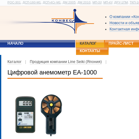
РОС-301
,
ДСП-160-М1
,
ДСП-4Сг-М1
,
ДМ 2005
,
ДМ 2010
,
МП-3У
,
МП-4У
,
ДРУ-1ПМ
,
ТКП-1
О компании «Ко
Новости и объя
Контактная ин
НАЧАЛО
КАТАЛОГ
ПРАЙС-ЛИСТ
КОНТАКТЫ
Каталог
|
Продукция компании Line Seiki (Япония)
|
Цифровой анемометр EA-1000