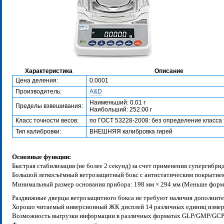
Характеристика
Описание
Цена деления:
0.0001
Производитель:
A&D
Наименьший: 0.01 г
Пределы взвешивания:
Наибольший: 252.00 г
Класс точности весов:
по ГОСТ 53228-2008: без определение класса
Тип калибровки:
ВНЕШНЯЯ калибровка гирей
Основные функции:
Быстрая стабилизация (не более 2 секунд) за счет применения супергибр
Большой легкосъёмный ветрозащитный бокс с антистатическим покрытие
Минимальный размер основания прибора: 198 мм × 2
94 мм (Меньше форм
Раздвижные дверцы ветрозащитного бокса не требуют наличия дополните
Хорошо читаемый инверсионный ЖК дисплей 14 различных единиц измер
Возможность выгрузки информации в различных форматах GLP/GMP/GCP