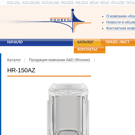
РОС-301
,
ДСП-160-М1
,
ДСП-4Сг-М1
,
ДМ 2005
,
ДМ 2010
,
МП-3У
,
МП-4У
,
ДРУ-1ПМ
,
ТКП-1
О компании «Ко
Новости и объя
Контактная ин
НАЧАЛО
КАТАЛОГ
ПРАЙС-ЛИСТ
КОНТАКТЫ
Каталог
|
Продукция компании A&D (Япония)
|
HR-150AZ