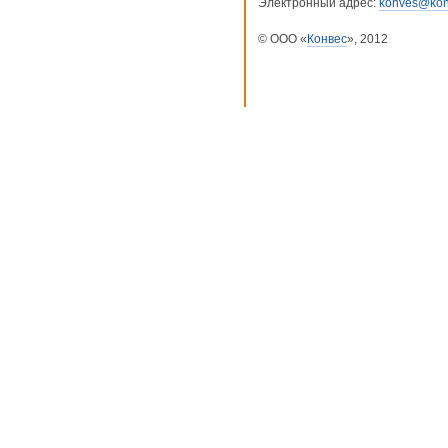
Электронный адрес:
konves@kon
© ООО «
Конвес
», 2012