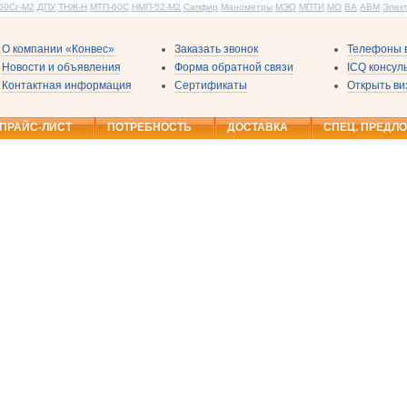
60Сг-М2
ДПУ
ТНЖ-Н
МТП-60С
НМП-52-М2
Сапфир
Манометры
МЭО
МПТИ
МО
ВА
АВМ
Элек
О компании «Конвес»
Заказать звонок
Телефоны в
Новости и объявления
Форма обратной связи
ICQ консу
Контактная информация
Сертификаты
Открыть ви
ПРАЙС-ЛИСТ
ПОТРЕБНОСТЬ
ДОСТАВКА
СПЕЦ. ПРЕДЛ