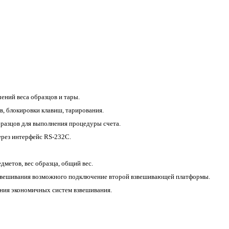
чений веса образцов и тары.
в, блокировки клавиш, тарирования.
образцов для выполнения процедуры счета.
рез интерфейс RS-232C.
метов, вес образца, общий вес.
взвешивания возможного подключение второй взвешивающей платформы.
ания экономичных систем взвешивания.