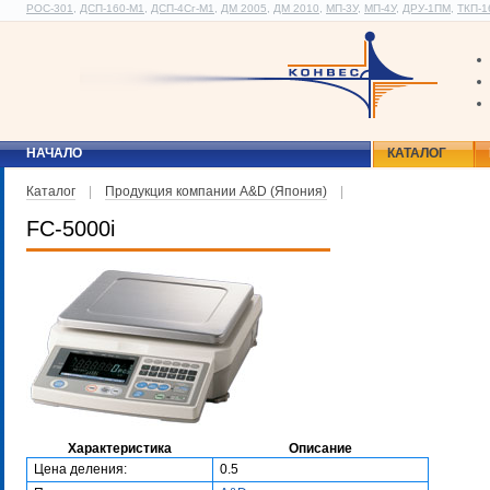
РОС-301
,
ДСП-160-М1
,
ДСП-4Сг-М1
,
ДМ 2005
,
ДМ 2010
,
МП-3У
,
МП-4У
,
ДРУ-1ПМ
,
ТКП-1
НАЧАЛО
КАТАЛОГ
Каталог
|
Продукция компании A&D (Япония)
|
FC-5000i
Характеристика
Описание
Цена деления:
0.5