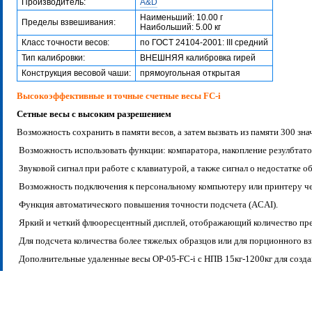
Производитель:
A&D
Наименьший: 10.00 г
Пределы взвешивания:
Наибольший: 5.00 кг
Класс точности весов:
по ГОСТ 24104-2001: III средний
Тип калибровки:
ВНЕШНЯЯ калибровка гирей
Конструкция весовой чаши:
прямоугольная открытая
Высокоэффективные и точные счетные весы FC-i
Сетные весы с высоким разрешением
Возможность сохранить в памяти весов, а затем вызвать из памяти 300 зна
Возможность использовать функции: компаратора, накопление резулбтато
Звуковой сигнал при работе с клавиатурой, а также сигнал о недостатке 
Возможность подключения к персональному компьютеру или принтеру че
Функция автоматического повышения точности подсчета (ACAI).
Яркий и четкий флюоресцентный дисплей, отображающий количество пред
Для подсчета количества более тяжелых образцов или для порционного 
Дополнительные удаленные весы OP-05-FC-i с НПВ 15кг-1200кг для созд