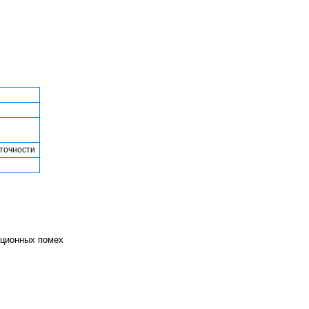
 точности
ационных помех