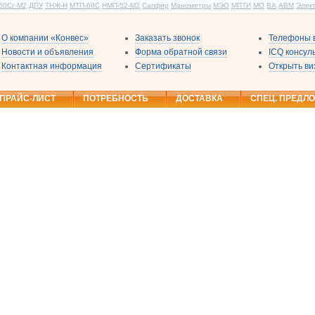
60Сг-М2
ДПУ
ТНЖ-Н
МТП-60С
НМП-52-М2
Сапфир
Манометры
МЭО
МПТИ
МО
ВА
АВМ
Элек
О компании «Конвес»
Заказать звонок
Телефоны в
Новости и объявления
Форма обратной связи
ICQ консу
Контактная информация
Сертификаты
Открыть ви
ПРАЙС-ЛИСТ
ПОТРЕБНОСТЬ
ДОСТАВКА
СПЕЦ. ПРЕДЛ