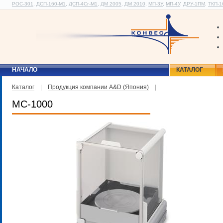
РОС-301
,
ДСП-160-М1
,
ДСП-4Сг-М1
,
ДМ 2005
,
ДМ 2010
,
МП-3У
,
МП-4У
,
ДРУ-1ПМ
,
ТКП-1
НАЧАЛО
КАТАЛОГ
Каталог
|
Продукция компании A&D (Япония)
|
MC-1000