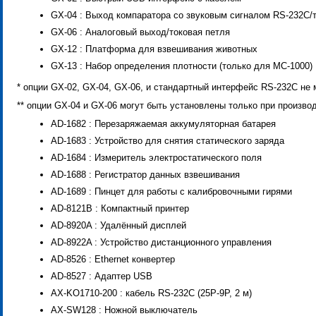
GX-04 : Выход компаратора со звуковым сигналом RS-232C/
GX-06 : Аналоговый выход/токовая петля
GX-12 : Платформа для взвешивания животных
GX-13 : Набор определения плотности (только для MC-1000)
* опции GX-02, GX-04, GX-06, и стандартный интерфейс RS-232C не
** опции GX-04 и GX-06 могут быть установлены только при произв
AD-1682 : Перезаряжаемая аккумуляторная батарея
AD-1683 : Устройство для снятия статического заряда
AD-1684 : Измеритель электростатического поля
AD-1688 : Регистратор данных взвешивания
AD-1689 : Пинцет для работы с калибровочными гирями
AD-8121B : Компактный принтер
AD-8920A : Удалённый дисплей
AD-8922A : Устройство дистанционного управления
AD-8526 : Ethernet конвертер
AD-8527 : Адаптер USB
AX-KO1710-200 : кабель RS-232C (25P-9P, 2 м)
AX-SW128 : Ножной выключатель