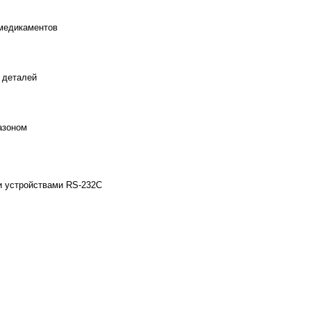
 медикаментов
 деталей
азоном
и устройствами RS-232C