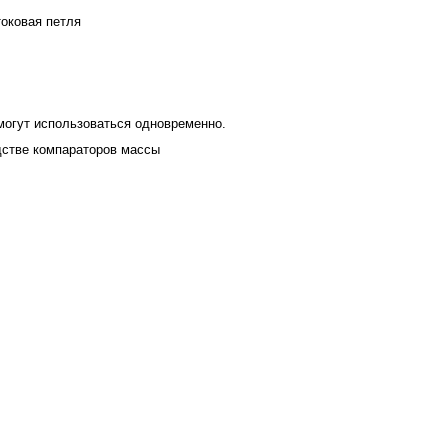
токовая петля
 могут использоваться одновременно.
одстве компараторов массы