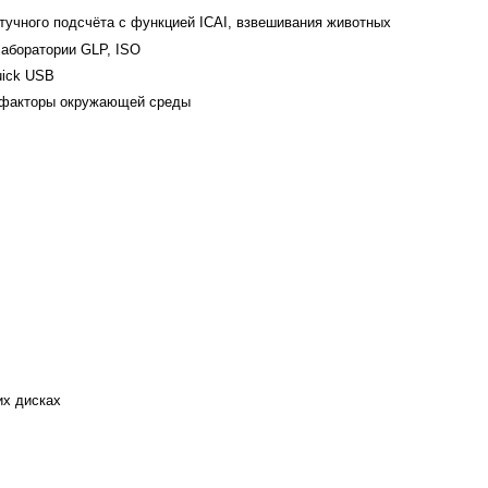
тучного подсчёта с
функцией ICAI, взвешивания животных
аборатории GLP, ISO
uick USB
д факторы окружающей среды
их дисках