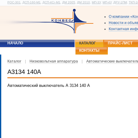
РОС-301
,
ДСП-160-М1
,
ДСП-4Сг-М1
,
ДМ 2005
,
ДМ 2010
,
МП-3У
,
МП-4У
,
ДРУ-1ПМ
,
ТКП-1
О компании «Ко
Новости и объя
Контактная ин
НАЧАЛО
КАТАЛОГ
ПРАЙС-ЛИСТ
КОНТАКТЫ
Каталог
|
Низковольтная аппаратура
|
Автоматические выключател
А3134 140А
Автоматический выключатель А 3134 140 А