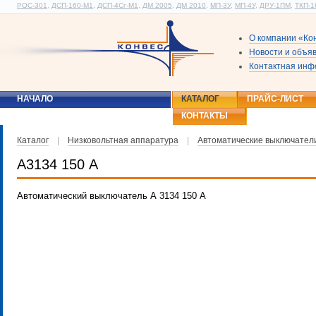
РОС-301
,
ДСП-160-М1
,
ДСП-4Сг-М1
,
ДМ 2005
,
ДМ 2010
,
МП-3У
,
МП-4У
,
ДРУ-1ПМ
,
ТКП-1
О компании «Ко
Новости и объя
Контактная ин
НАЧАЛО
КАТАЛОГ
ПРАЙС-ЛИСТ
КОНТАКТЫ
Каталог
|
Низковольтная аппаратура
|
Автоматические выключател
А3134 150 А
Автоматический выключатель А 3134 150 А