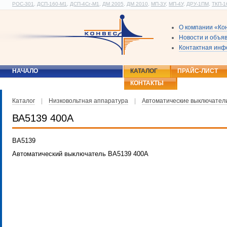
РОС-301
,
ДСП-160-М1
,
ДСП-4Сг-М1
,
ДМ 2005
,
ДМ 2010
,
МП-3У
,
МП-4У
,
ДРУ-1ПМ
,
ТКП-1
О компании «Ко
Новости и объя
Контактная ин
НАЧАЛО
КАТАЛОГ
ПРАЙС-ЛИСТ
КОНТАКТЫ
Каталог
|
Низковольтная аппаратура
|
Автоматические выключател
ВА5139 400А
ВА5139
Автоматический выключатель ВА5139 400А