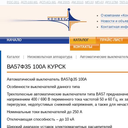
РОС-301
,
ДСП-160-М1
,
ДСП-4Сг-М1
,
ДМ 2005
,
ДМ 2010
,
МП-3У
,
МП-4У
,
ДРУ-1ПМ
,
ТКП-1
О компании «Ко
Новости и объя
Контактная ин
НАЧАЛО
КАТАЛОГ
ПРАЙС-ЛИСТ
КОНТАКТЫ
Каталог
|
Низковольтная аппаратура
|
Автоматические выключател
ВА57Ф35 100А КУРСК
Автоматический выключатель ВА57ф35 100А
Особенности выключателей данного типа
Трехполюсные автоматические выключатели типа ВА57 предназначе
напряжением 400 / 690 В переменного тока частотой 50 и 60 Гц, их з
перегрузки, недопустимых снижений напряжения, а также для нечас
Номинальные токи выключателей до 250 А
Отключающая способность – до 10 кА
Широкий диапазон уставок электромагнитных расцепителей