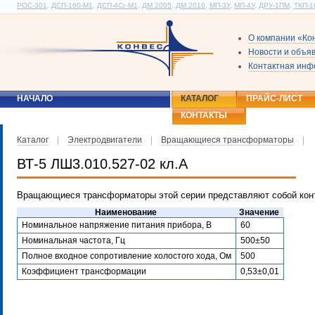
РОС-301
,
ДСП-160-М1
,
ДСП-4Сг-М1
,
ДМ 2005
,
ДМ 2010
,
МП-3У
,
МП-4У
,
ДРУ-1ПМ
,
ТКП-1
О компании «Ко
Новости и объя
Контактная ин
НАЧАЛО
КАТАЛОГ
ПРАЙС-ЛИСТ
КОНТАКТЫ
Каталог
|
Электродвигатели
|
Вращающиеся трансформаторы
|
ВТ-5 ЛШ3.010.527-02 кл.А
Вращающиеся трансформаторы этой серии представляют собой кон
Наименование
Значение
Номинальное напряжение питания прибора, В
60
Номинальная частота, Гц
500±50
Полное входное сопротивление холостого хода, Ом
500
Коэффициент трансформации
0,53±0,01