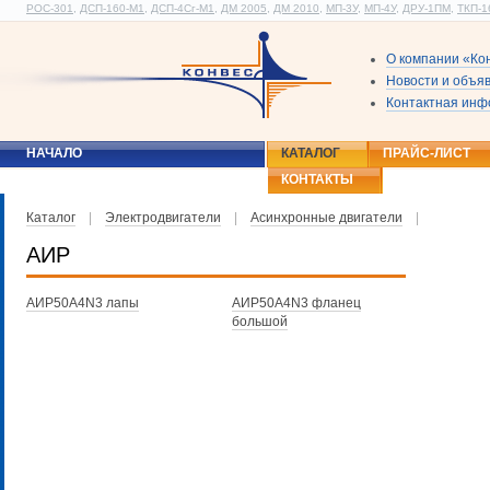
РОС-301
,
ДСП-160-М1
,
ДСП-4Сг-М1
,
ДМ 2005
,
ДМ 2010
,
МП-3У
,
МП-4У
,
ДРУ-1ПМ
,
ТКП-1
О компании «Ко
Новости и объя
Контактная ин
НАЧАЛО
КАТАЛОГ
ПРАЙС-ЛИСТ
КОНТАКТЫ
Каталог
|
Электродвигатели
|
Асинхронные двигатели
|
АИР
АИР50A4N3 лапы
АИР50A4N3 фланец
большой