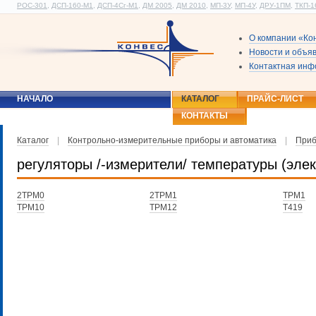
РОС-301
,
ДСП-160-М1
,
ДСП-4Сг-М1
,
ДМ 2005
,
ДМ 2010
,
МП-3У
,
МП-4У
,
ДРУ-1ПМ
,
ТКП-1
О компании «Ко
Новости и объя
Контактная ин
НАЧАЛО
КАТАЛОГ
ПРАЙС-ЛИСТ
КОНТАКТЫ
Каталог
|
Контрольно-измерительные приборы и автоматика
|
Приб
регуляторы /-измерители/ температуры (эле
2ТРМ0
2ТРМ1
ТРМ1
ТРМ10
ТРМ12
Т419