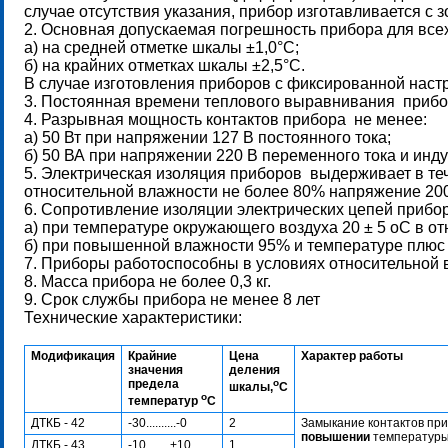
случае отсутствия указания, прибор изготавливается с з
2. Основная допускаемая погрешность прибора для вс
а) на средней отметке шкалы ±1,0°С;
б) на крайних отметках шкалы ±2,5°С.
В случае изготовления приборов с фиксированной настр
3. Постоянная времени теплового выравнивания прибор
4. Разрывная мощность контактов прибора не менее:
а) 50 Вт при напряжении 127 В постоянного тока;
б) 50 ВА при напряжении 220 В переменного тока и инду
5. Электрическая изоляция приборов выдерживает в те
относительной влажности не более 80% напряжение 2000
6. Сопротивление изоляции электрических цепей прибор
а) при температуре окружающего воздуха 20 ± 5 oС в о
б) при повышенной влажности 95% и температуре плюс 
7. Приборы работоспособны в условиях относительной
8. Масса прибора не более 0,3 кг.
9. Срок службы прибора не менее 8 лет
Технические характеристики:
Модификация
Крайние
Цена
Характер работы
значения
деления
предела
o
шкалы,
С
o
температур
С
ДТКБ - 42
-30..........-0
2
Замыкание контактов пр
повышении
температур
ДТКБ - 43
-10........+10
1