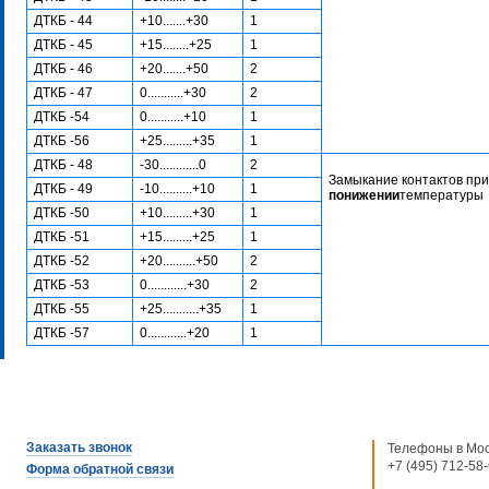
ДТКБ - 44
+10.......+30
1
ДТКБ - 45
+15........+25
1
ДТКБ - 46
+20.......+50
2
ДТКБ - 47
0...........+30
2
ДТКБ -54
0...........+10
1
ДТКБ -56
+25.........+35
1
ДТКБ - 48
-30............0
2
Замыкание контактов пр
ДТКБ - 49
-10..........+10
1
понижении
температуры
ДТКБ -50
+10.........+30
1
ДТКБ -51
+15.........+25
1
ДТКБ -52
+20..........+50
2
ДТКБ -53
0............+30
2
ДТКБ -55
+25...........+35
1
ДТКБ -57
0............+20
1
Заказать звонок
Телефоны в Мос
+7 (495) 712-58
Форма обратной связи