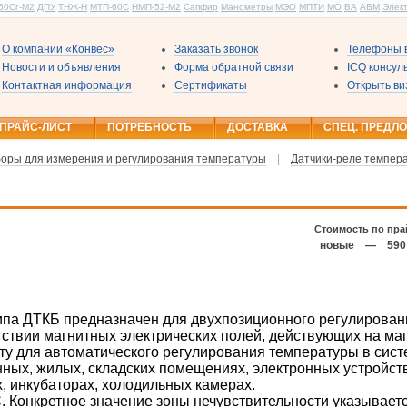
60Сг-М2
ДПУ
ТНЖ-Н
МТП-60С
НМП-52-М2
Сапфир
Манометры
МЭО
МПТИ
МО
ВА
АВМ
Элек
О компании «Конвес»
Заказать звонок
Телефоны в
Новости и объявления
Форма обратной связи
ICQ консу
Контактная информация
Сертификаты
Открыть ви
ПРАЙС-ЛИСТ
ПОТРЕБНОСТЬ
ДОСТАВКА
СПЕЦ. ПРЕДЛ
оры для измерения и регулирования температуры
|
Датчики-реле темпер
Стоимость по пра
новые
—
590
ипа ДТКБ предназначен для двухпозиционного регулирован
тствии магнитных электрических полей, действующих на ма
ту для автоматического регулирования температуры в сист
ных, жилых, складских помещениях, электронных устройст
, инкубаторах, холодильных камерах.
. Конкретное значение зоны нечувствительности указываетс