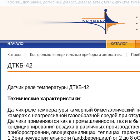
РОС-301
,
ДСП-160-М1
,
ДСП-4Сг-М1
,
ДМ 2005
,
ДМ 2010
,
МП-3У
,
МП-4У
,
ДРУ-1ПМ
,
ТКП-1
НАЧАЛО
КАТАЛОГ
Каталог
|
Контрольно-измерительные приборы и автоматика
|
Приб
ДТКБ-42
Датчик реле температуры ДТКБ-42
Технические характеристики:
Датчик-реле температуры камерный биметаллический т
камерах с неагрессивной газообразной средой при отсу
Датчики применяются как в промышленности, так и в бы
кондиционирования воздуха в различных производствен
приборостроении, овощехранилищах, теплицах, гаражах
1.Зона нечувствительности (дифференциал) от 2 до 8 oС