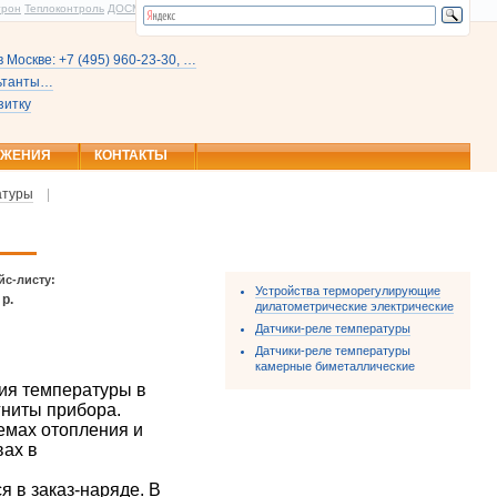
трон
Теплоконтроль
ДОСМ
 Москве: +7 (495) 960-23-30, …
льтанты…
зитку
ОЖЕНИЯ
КОНТАКТЫ
атуры
|
йс-листу:
Устройства терморегулирующие
 р.
дилатометрические электрические
Датчики-реле температуры
Датчики-реле температуры
камерные биметаллические
ия температуры в
гниты прибора.
емах отопления и
вах в
я в заказ-наряде. В