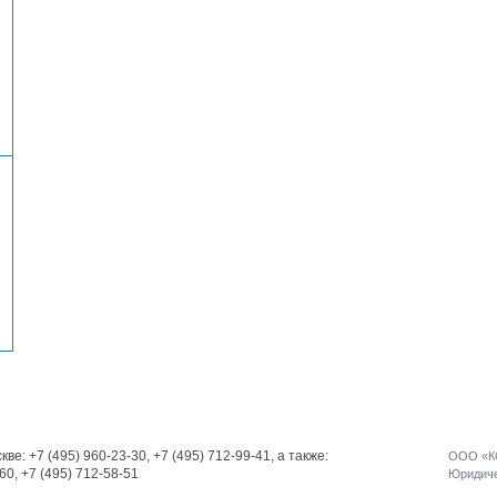
и
кве:
+7 (495) 960-23-30
,
+7 (495) 712-99-41
, а также:
ООО «КО
-60
,
+7 (495) 712-58-51
Юридичес