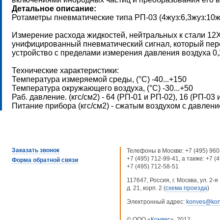
Детальное описание:
Ротаметры пневматические типа РП-03 (4жуз:6,3жуз:10ж
Измерение расхода жидкостей, нейтральных к стали 12Х
унифицированный пневматический сигнал, который пер
устройство с пределами измерения давления воздуха 0,2
Технические характеристики:
Температура измеряемой среды, (°С) -40...+150
Температура окружающего воздуха, (°С) -30...+50
Раб. давление. (кгс/см2) - 64 (РП-01 и РП-02), 16 (РП-03 
Питание прибора (кгс/см2) - сжатым воздухом с давлен
Заказать звонок
Телефоны в Москве:
+7 (495) 960
+7 (495) 712-99-41
, а также:
+7 (
Форма обратной связи
+7 (495) 712-58-51
117647, Россия, г. Москва, ул. 2
д. 21, корп. 2 (
схема проезда
)
Электронный адрес:
konves@kon
© ООО «
Конвес
», 2012