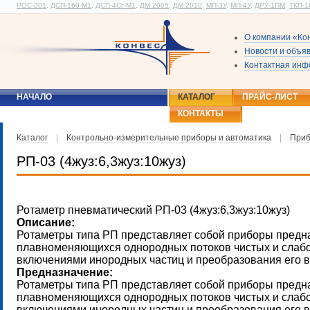
РОС-301
,
ДСП-160-М1
,
ДСП-4Сг-М1
,
ДМ 2005
,
ДМ 2010
,
МП-3У
,
МП-4У
,
ДРУ-1ПМ
,
ТКП-1
О компании «Ко
Новости и объя
Контактная ин
НАЧАЛО
КАТАЛОГ
ПРАЙС-ЛИСТ
КОНТАКТЫ
Каталог
|
Контрольно-измерительные приборы и автоматика
|
Приб
РП-03 (4жуз:6,3жуз:10жуз)
Ротаметр пневматический РП-03 (4жуз:6,3жуз:10жуз)
Описание:
Ротаметры типа РП представляет собой приборы предн
плавноменяющихся однородных потоков чистых и слаб
включениями инородных частиц и преобразования его 
Предназначение:
Ротаметры типа РП представляет собой приборы предн
плавноменяющихся однородных потоков чистых и слаб
включениями инородных частиц и преобразования его 