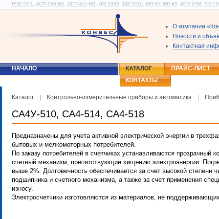
РОС-301
,
ДСП-160-М1
,
ДСП-4Сг-М1
,
ДМ 2005
,
ДМ 2010
,
МП-3У
,
МП-4У
,
ДРУ-1ПМ
,
ТКП-1
О компании «Ко
Новости и объя
Контактная ин
НАЧАЛО
КАТАЛОГ
ПРАЙС-ЛИСТ
КОНТАКТЫ
Каталог
|
Контрольно-измерительные приборы и автоматика
|
Приб
СА4У-510, СА4-514, СА4-518
Предназначены для учета активной электрической энергии в трехфа
бытовых и мелкомоторных потребителей.
По заказу потребителей в счетчиках устанавливаются прозрачный к
счетный механизм, препятствующие хищению электроэнергии. Погре
выше 2%. Долговечность обеспечивается за счет высокой степени ч
подшипника и счетного механизма, а также за счет применения спе
износу.
Электросчетчики изготовляются из материалов, не поддерживающих