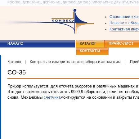
РОС-301
,
ДСП-160-М1
,
ДСП-4Сг-М1
,
ДМ 2005
,
ДМ 2010
,
МП-3У
,
МП-4У
,
ДРУ-1ПМ
,
ТКП-1
О компании «Ко
Новости и объя
Контактная ин
НАЧАЛО
КАТАЛОГ
ПРАЙС-ЛИСТ
КОНТАКТЫ
Каталог
|
Контрольно-измерительные приборы и автоматика
|
Приб
СО-35
Прибор используется для отсчета оборотов в различных машинах и 
Это дает возможность отсчитать 9999,9 оборотов и, если нет необхо
снова. Механизмы
счетчика
монтируются на основании и закрыты пл