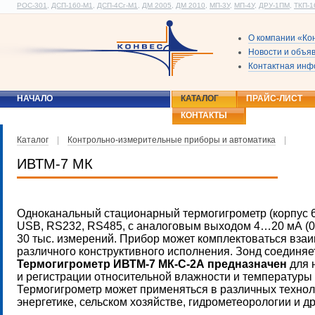
РОС-301
,
ДСП-160-М1
,
ДСП-4Сг-М1
,
ДМ 2005
,
ДМ 2010
,
МП-3У
,
МП-4У
,
ДРУ-1ПМ
,
ТКП-1
О компании «Ко
Новости и объя
Контактная ин
НАЧАЛО
КАТАЛОГ
ПРАЙС-ЛИСТ
КОНТАКТЫ
Каталог
|
Контрольно-измерительные приборы и автоматика
|
ИВТМ-7 МК
Одноканальный стационарный термогигрометр (корпус 6
USB, RS232, RS485, с аналоговым выходом 4…20 мА (0
30 тыс. измерений. Прибор может комплектоваться вз
различного конструктивного исполнения. Зонд соединяе
Термогигрометр ИВТМ-7 МК-С-2А предназначен
для 
и регистрации относительной влажности и температуры 
Термогигрометр может применяться в различных техно
энергетике, сельском хозяйстве, гидрометеорологии и др