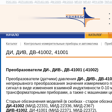
РОС-301
,
ДСП-160-М1
,
ДСП-4Сг-М1
,
ДМ 2005
,
ДМ 2010
,
МП-3У
,
МП-4У
,
ДРУ-1ПМ
,
ТКП-1
НАЧАЛО
КАТАЛОГ
Каталог
|
Контрольно-измерительные приборы и автоматика
|
Приб
ДИ, ДИВ, ДВ-41002, 41001
Преобразователи ДИ-, ДИВ-, ДВ-41001 (-41002)
Преобразователи (датчики) давления
ДИ-, ДИВ-, ДВ-410
непрерывного преобразования значения измеряемого па
сигнал в виде изменения взаимной индуктивности 0-10
трансформаторными приборами, а также с машинами це
Старые обозначения моделей (в скобках - старое обозн
ДИ-41002
(МИД-22331, МИД-22336, МИД-2367)
ДИВ-41002
, ДИ-41001 (МИД-22371, МИД-22372).