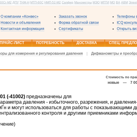
60Сг-М2
ДПУ
ТНЖ-Н
МТП-60С
НМП-52-М2
Сапфир
Манометры
МЭО
МПТИ
МО
ВА
АВМ
Элек
О компании «Конвес»
Заказать звонок
Телефоны в
Новости и объявления
Форма обратной связи
ICQ консу
Контактная информация
Сертификаты
Открыть ви
ПРАЙС-ЛИСТ
ПОТРЕБНОСТЬ
ДОСТАВКА
СПЕЦ. ПРЕДЛ
оры для измерения и регулирования давления
|
Дифманометры и преобр
Стоимость по пра
новые
—
7 0
01 (-41002)
предназначены для
раметра давления - избыточного, разрежения, и давления
 мГн и могут использоваться для работы с показывающими
нтрализованного контроля и другими приемниками инфор
ачение)