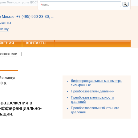
трон
Теплоконтроль
ДОСМ
 Москве: +7 (495) 960-23-30, …
льтанты…
зитку
ОЖЕНИЯ
КОНТАКТЫ
азователи
|
йс-листу:
Дифференциальные манометры
00 р.
сильфонные
Преобразователи давлений
Преобразователи разности
давлений
-разрежения в
 дифференциально-
Преобразователи избыточного
давления
мации.