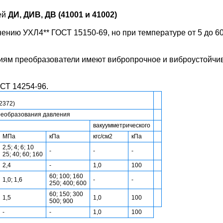
ей
ДИ, ДИВ, ДВ (41001 и 41002)
нию УХЛ4** ГОСТ 15150-69, но при температуре от 5 до 60
виям преобразователи имеют вибропрочное и виброустойчи
СТ 14254-96.
2372)
реобразования давления
вакуумметрического
МПа
кПа
кгс/см2
кПа
2,5; 4; 6; 10
-
-
-
25; 40; 60; 160
2,4
-
1,0
100
60; 100; 160
1,0; 1,6
-
-
250; 400; 600
60; 150; 300
1,5
1,0
100
500; 900
-
-
1,0
100