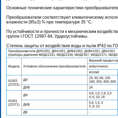
Основные технические характеристики преобразовател
Преобразователи соответствуют климатическому исполне
влажности (95±3) % при температуре 35 °С.
По устойчивости и прочности к механическим воздейст
группе I ГОСТ 12997-84. Удароустойчивы.
Степень защиты от воздействия воды и пыли IР42 по ГО
Преобразователи ДИ41002, ДИ41001, ДИВ41002, ДИВ41001, ДВ41001
(приборы давления МИД22331, МИД22336, МИД2367, МИД22371, МИД2
Верхний предел п
Модель
Условное обозначение преобразователя
избыточного
кгс/см2
25; 40; 60; 100
ДИ
41002
160; 250; 400; 600
(22331)
ДИВ
24
0,6; 1,0; 1,6; 2,5
ДИ
4; 6; 10; 16
41001
0,6; 1,5; 3
(22371)
ДИВ
5; 9; 15
ДВ
-