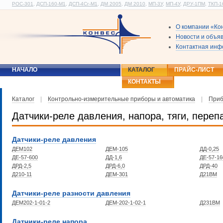
РОС-301
,
ДСП-160-М1
,
ДСП-4Сг-М1
,
ДМ 2005
,
ДМ 2010
,
МП-3У
,
МП-4У
,
ДРУ-1ПМ
,
ТКП-1
О компании «Ко
Новости и объя
Контактная ин
НАЧАЛО
КАТАЛОГ
ПРАЙС-ЛИСТ
КОНТАКТЫ
Каталог
|
Контрольно-измерительные приборы и автоматика
|
Приб
Датчики-реле давления, напора, тяги, пере
Датчики-реле давления
ДЕМ102
ДЕМ-105
ДД-0,25
ДЕ-57-600
ДД-1,6
ДЕ-57-16
ДРД-2,5
ДРД-6,0
ДРД-40
Д210-11
ДЕМ-301
Д21ВМ
Датчики-реле разности давления
ДЕМ202-1-01-2
ДЕМ-202-1-02-1
Д231ВМ
Датчики-реле напора