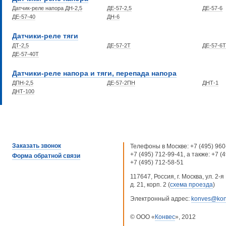
Датчик-реле напора ДН-2,5
ДЕ-57-2,5
ДЕ-57-6
ДЕ-57-40
ДН-6
Датчики-реле тяги
ДТ-2,5
ДЕ-57-2Т
ДЕ-57-6Т
ДЕ-57-40Т
Датчики-реле напора и тяги, перепада напора
ДПН-2,5
ДЕ-57-2ПН
ДНТ-1
ДНТ-100
Заказать звонок
Телефоны в Москве:
+7 (495) 960
+7 (495) 712-99-41
, а также:
+7 (
Форма обратной связи
+7 (495) 712-58-51
117647, Россия, г. Москва, ул. 2
д. 21, корп. 2 (
схема проезда
)
Электронный адрес:
konves@kon
© ООО «
Конвес
», 2012