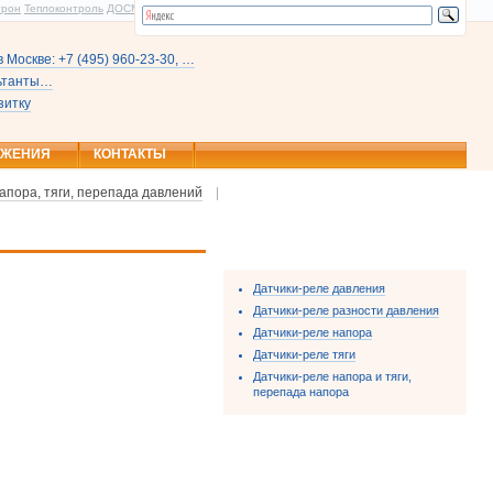
трон
Теплоконтроль
ДОСМ
 Москве: +7 (495) 960-23-30, …
льтанты…
зитку
ОЖЕНИЯ
КОНТАКТЫ
апора, тяги, перепада давлений
|
Датчики-реле давления
Датчики-реле разности давления
Датчики-реле напора
Датчики-реле тяги
Датчики-реле напора и тяги,
перепада напора