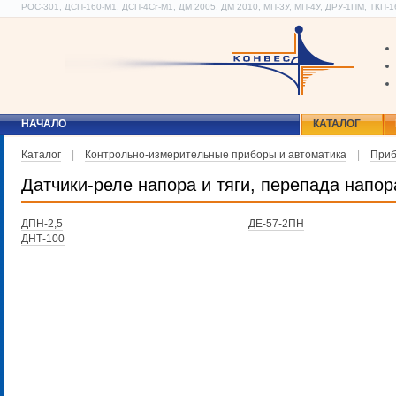
РОС-301
,
ДСП-160-М1
,
ДСП-4Сг-М1
,
ДМ 2005
,
ДМ 2010
,
МП-3У
,
МП-4У
,
ДРУ-1ПМ
,
ТКП-1
НАЧАЛО
КАТАЛОГ
Каталог
|
Контрольно-измерительные приборы и автоматика
|
Приб
Датчики-реле напора и тяги, перепада напор
ДПН-2,5
ДЕ-57-2ПН
ДНТ-100