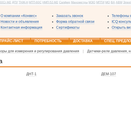
60Сг-М2
ДПУ
ТНЖ-Н
МТП-60С
НМП-52-М2
Сапфир
Манометры
МЭО
МПТИ
МО
ВА
АВМ
Элек
О компании «Конвес»
Заказать звонок
Телефоны в
Новости и объявления
Форма обратной связи
ICQ консу
Контактная информация
Сертификаты
Открыть ви
ПРАЙС-ЛИСТ
ПОТРЕБНОСТЬ
ДОСТАВКА
СПЕЦ. ПРЕДЛ
оры для измерения и регулирования давления
|
Датчики-реле давления, н
а
ДНТ-1
ДЕМ-107