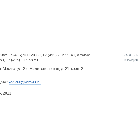
кве:
+7 (495) 960-23-30
,
+7 (495) 712-99-41
, а также:
ООО «КО
-60
,
+7 (495) 712-58-51
Юридичес
г. Москва, ул. 2-я Мелитопольская, д. 21, корп. 2
дрес:
konves@konves.ru
», 2012