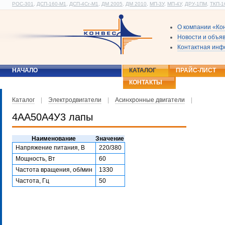
РОС-301
,
ДСП-160-М1
,
ДСП-4Сг-М1
,
ДМ 2005
,
ДМ 2010
,
МП-3У
,
МП-4У
,
ДРУ-1ПМ
,
ТКП-1
О компании «Ко
Новости и объя
Контактная ин
НАЧАЛО
КАТАЛОГ
ПРАЙС-ЛИСТ
КОНТАКТЫ
Каталог
|
Электродвигатели
|
Асинхронные двигатели
|
4АА50А4У3 лапы
Наименование
Значение
Напряжение питания, В
220/380
Мощность, Вт
60
Частота вращения, об/мин
1330
Частота, Гц
50