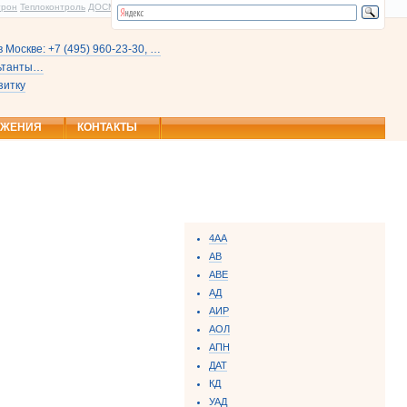
трон
Теплоконтроль
ДОСМ
 Москве: +7 (495) 960-23-30, …
льтанты…
зитку
ОЖЕНИЯ
КОНТАКТЫ
4АА
АВ
ABE
AД
АИР
АОЛ
АПН
ДАТ
КД
УАД