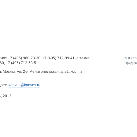
кве:
+7 (495) 960-23-30
,
+7 (495) 712-99-41
, а также:
ООО «КО
-60
,
+7 (495) 712-58-51
Юридичес
г. Москва, ул. 2-я Мелитопольская, д. 21, корп. 2
дрес:
konves@konves.ru
», 2012