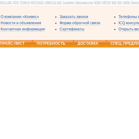
60Сг-М2
ДПУ
ТНЖ-Н
МТП-60С
НМП-52-М2
Сапфир
Манометры
МЭО
МПТИ
МО
ВА
АВМ
Элек
О компании «Конвес»
Заказать звонок
Телефоны в
Новости и объявления
Форма обратной связи
ICQ консу
Контактная информация
Сертификаты
Открыть ви
ПРАЙС-ЛИСТ
ПОТРЕБНОСТЬ
ДОСТАВКА
СПЕЦ. ПРЕДЛ