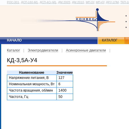
РОС-301
,
ДСП-160-М1
,
ДСП-4Сг-М1
,
ДМ 2005
,
ДМ 2010
,
МП-3У
,
МП-4У
,
ДРУ-1ПМ
,
ТКП-1
НАЧАЛО
КАТАЛОГ
Каталог
|
Электродвигатели
|
Асинхронные двигатели
|
КД-3,5А-У4
Наименование
Значение
Напряжение питания, В
127
Номинальная мощность, Вт
6
Частота вращения, об/мин
1400
Частота, Гц
50