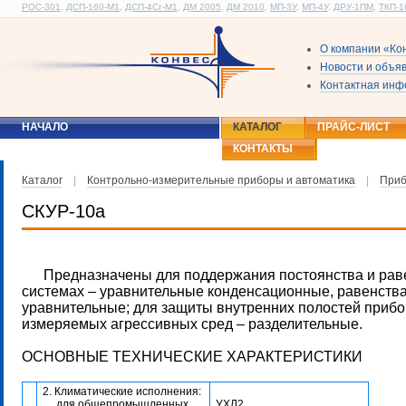
РОС-301
,
ДСП-160-М1
,
ДСП-4Сг-М1
,
ДМ 2005
,
ДМ 2010
,
МП-3У
,
МП-4У
,
ДРУ-1ПМ
,
ТКП-1
О компании «Ко
Новости и объя
Контактная ин
НАЧАЛО
КАТАЛОГ
ПРАЙС-ЛИСТ
КОНТАКТЫ
Каталог
|
Контрольно-измерительные приборы и автоматика
|
Приб
СКУР-10а
Предназначены для поддержания постоянства и равен
системах – уравнительные конденсационные, равенства
уравнительные; для защиты внутренних полостей прибо
измеряемых агрессивных сред – разделительные.
ОСНОВНЫЕ ТЕХНИЧЕСКИЕ ХАРАКТЕРИСТИКИ
2. Климатические исполнения:
для общепромышленных
УХЛ2