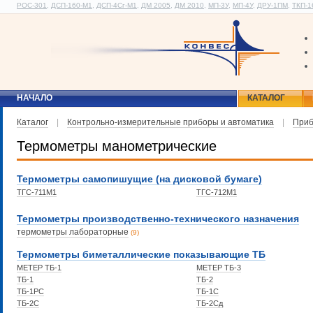
РОС-301
,
ДСП-160-М1
,
ДСП-4Сг-М1
,
ДМ 2005
,
ДМ 2010
,
МП-3У
,
МП-4У
,
ДРУ-1ПМ
,
ТКП-1
НАЧАЛО
КАТАЛОГ
Каталог
|
Контрольно-измерительные приборы и автоматика
|
Приб
Термометры манометрические
Термометры самопишущие (на дисковой бумаге)
ТГС-711М1
ТГС-712М1
Термометры производственно-технического назначения
термометры лабораторные
(9)
Термометры биметаллические показывающие ТБ
МЕТЕР ТБ-1
МЕТЕР ТБ-3
ТБ-1
ТБ-2
ТБ-1РС
ТБ-1С
ТБ-2С
ТБ-2Сд