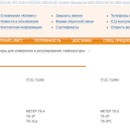
60Сг-М2
ДПУ
ТНЖ-Н
МТП-60С
НМП-52-М2
Сапфир
Манометры
МЭО
МПТИ
МО
ВА
АВМ
Элек
О компании «Конвес»
Заказать звонок
Телефоны в
Новости и объявления
Форма обратной связи
ICQ консу
Контактная информация
Сертификаты
Открыть ви
ПРАЙС-ЛИСТ
ПОТРЕБНОСТЬ
ДОСТАВКА
СПЕЦ. ПРЕДЛ
оры для измерения и регулирования температуры
|
ТГ2С-711М1
ТГ2С-712М1
МЕТЕР ТБ-4
МЕТЕР ТБ-5
ТБ-1Р
ТБ-2Р
ТБ-1Сд
ТБ-2РС