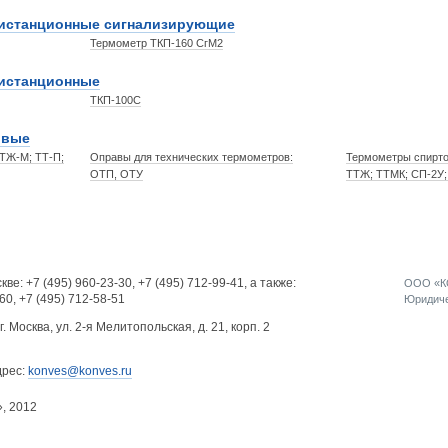
дистанционные сигнализирующие
Термометр ТКП-160 СгМ2
дистанционные
ТКП-100С
овые
ТЖ-М; ТТ-П;
Оправы для технических термометров:
Термометры спирто
ОТП, ОТУ
ТТЖ; ТТМК; СП-2У;
кве:
+7 (495) 960-23-30
,
+7 (495) 712-99-41
, а также:
ООО «КО
-60
,
+7 (495) 712-58-51
Юридичес
г. Москва, ул. 2-я Мелитопольская, д. 21, корп. 2
дрес:
konves@konves.ru
», 2012