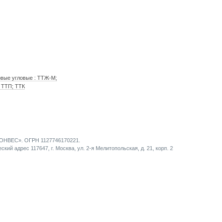
вые угловые : ТТЖ-М;
 ТТП; ТТК
НВЕС». ОГРН 1127746170221.
кий адрес 117647, г. Москва, ул. 2-я Мелитопольская, д. 21, корп. 2