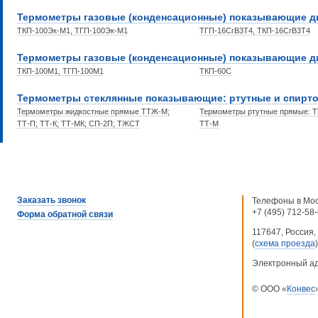
Термометры газовые (конденсационные) показывающие 
ТКП-100Эк-М1, ТГП-100Эк-М1
ТГП-16СгВ3Т4, ТКП-16СгВ3Т4
Термометры газовые (конденсационные) показывающие 
ТКП-100М1, ТГП-100М1
ТКП-60С
Термометры стеклянные показывающие: ртутные и спирт
Термометры жидкостные прямые ТТЖ-М;
Термометры ртутные прямые: Т
ТТ-П; ТТ-К; ТТ-МК; СП-2П; ТЖСТ
ТТ-М
Заказать звонок
Телефоны в Мос
+7 (495) 712-58
Форма обратной связи
117647, Россия, 
(
схема проезда
)
Электронный а
© ООО «
Конвес