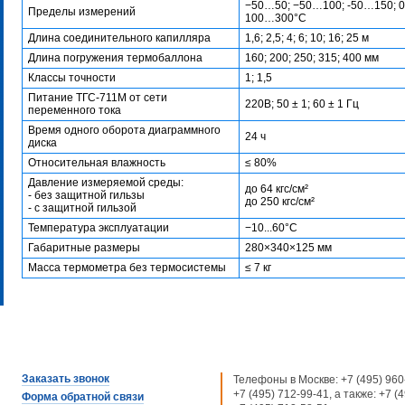
−50…50; −50…100; -50…150; 
Пределы измерений
100…300°С
Длина соединительного капилляра
1,6; 2,5; 4; 6; 10; 16; 25 м
Длина погружения термобаллона
160; 200; 250; 315; 400 мм
Классы точности
1; 1,5
Питание ТГС-711М от сети
220В; 50 ± 1; 60 ± 1 Гц
переменного тока
Время одного оборота диаграммного
24 ч
диска
Относительная влажность
≤ 80%
Давление измеряемой среды:
до 64 кгс/см²
- без защитной гильзы
до 250 кгс/см²
- с защитной гильзой
Температура эксплуатации
−10...60°С
Габаритные размеры
280×340×125 мм
Масса термометра без термосистемы
≤ 7 кг
Заказать звонок
Телефоны в Москве:
+7 (495) 960
+7 (495) 712-99-41
, а также:
+7 (
Форма обратной связи