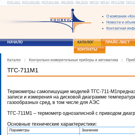
РОС-301
,
ДСП-160-М1
,
ДСП-4Сг-М1
,
ДМ 2005
,
ДМ 2010
,
МП-3У
,
МП-4У
,
ДРУ-1ПМ
,
ТКП-1
О компании «Ко
Новости и объя
Контактная ин
НАЧАЛО
КАТАЛОГ
ПРАЙС-ЛИСТ
КОНТАКТЫ
Каталог
|
Контрольно-измерительные приборы и автоматика
|
Приб
ТГС-711М1
Термометры самопишущие моделей ТГС-711-М1предна
записи и измерения на дисковой диаграмме температур
газообразных сред, в том числе для АЭС
ТГС-711М1 – термометр однозаписной с приводом диагр
Основные технические характеристики:
Параметры
Значение