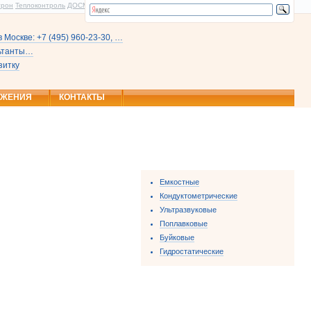
трон
Теплоконтроль
ДОСМ
 Москве: +7 (495) 960-23-30, …
льтанты…
зитку
ОЖЕНИЯ
КОНТАКТЫ
Емкостные
Кондуктометрические
Ультразвуковые
Поплавковые
Буйковые
Гидростатические