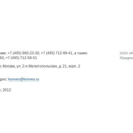
кве:
+7 (495) 960-23-30
,
+7 (495) 712-99-41
, а также:
ООО «КО
-60
,
+7 (495) 712-58-51
Юридичес
г. Москва, ул. 2-я Мелитопольская, д. 21, корп. 2
дрес:
konves@konves.ru
», 2012