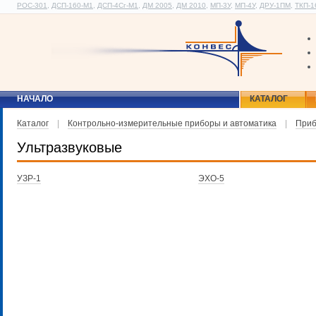
РОС-301
,
ДСП-160-М1
,
ДСП-4Сг-М1
,
ДМ 2005
,
ДМ 2010
,
МП-3У
,
МП-4У
,
ДРУ-1ПМ
,
ТКП-1
НАЧАЛО
КАТАЛОГ
Каталог
|
Контрольно-измерительные приборы и автоматика
|
Приб
Ультразвуковые
УЗР-1
ЭХО-5