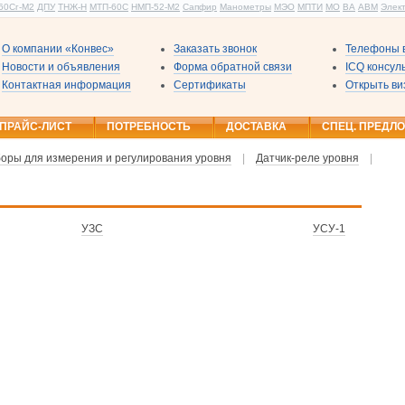
60Сг-М2
ДПУ
ТНЖ-Н
МТП-60С
НМП-52-М2
Сапфир
Манометры
МЭО
МПТИ
МО
ВА
АВМ
Элек
О компании «Конвес»
Заказать звонок
Телефоны в
Новости и объявления
Форма обратной связи
ICQ консу
Контактная информация
Сертификаты
Открыть ви
ПРАЙС-ЛИСТ
ПОТРЕБНОСТЬ
ДОСТАВКА
СПЕЦ. ПРЕДЛ
оры для измерения и регулирования уровня
|
Датчик-реле уровня
|
УЗС
УСУ-1