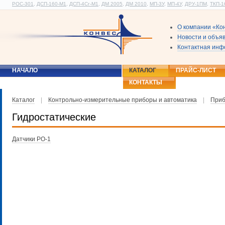
РОС-301
,
ДСП-160-М1
,
ДСП-4Сг-М1
,
ДМ 2005
,
ДМ 2010
,
МП-3У
,
МП-4У
,
ДРУ-1ПМ
,
ТКП-1
О компании «Ко
Новости и объя
Контактная ин
НАЧАЛО
КАТАЛОГ
ПРАЙС-ЛИСТ
КОНТАКТЫ
Каталог
|
Контрольно-измерительные приборы и автоматика
|
Приб
Гидростатические
Датчики РО-1