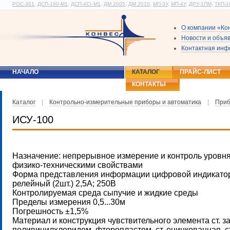
РОС-301
,
ДСП-160-М1
,
ДСП-4Сг-М1
,
ДМ 2005
,
ДМ 2010
,
МП-3У
,
МП-4У
,
ДРУ-1ПМ
,
ТКП-1
О компании «Ко
Новости и объя
Контактная ин
НАЧАЛО
КАТАЛОГ
ПРАЙС-ЛИСТ
КОНТАКТЫ
Каталог
|
Контрольно-измерительные приборы и автоматика
|
Приб
ИСУ-100
Назначение: непрерывное измерение и контроль уровня
физико-техническими свойствами
Форма представления информации цифровой индикатор; вы
релейный (2шт.) 2,5А; 250В
Контролируемая среда сыпучие и жидкие среды
Пределы измерения 0,5...30м
Погрешность ±1,5%
Материал и конструкция чувствительного элемента ст.
поливинилхлоридом, фторопластом, ст. оцинкованная, ст