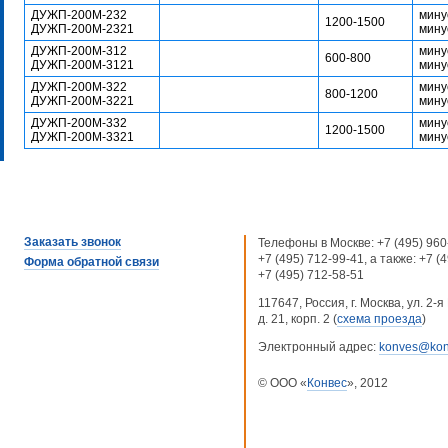
ДУЖП-200М-232
мину
1200-1500
ДУЖП-200М-2321
мину
ДУЖП-200М-312
мину
600-800
ДУЖП-200М-3121
мину
ДУЖП-200М-322
мину
800-1200
ДУЖП-200М-3221
мину
ДУЖП-200М-332
мину
1200-1500
ДУЖП-200М-3321
мину
Заказать звонок
Телефоны в Москве:
+7 (495) 960
+7 (495) 712-99-41
, а также:
+7 (
Форма обратной связи
+7 (495) 712-58-51
117647, Россия, г. Москва, ул. 2
д. 21, корп. 2 (
схема проезда
)
Электронный адрес:
konves@kon
© ООО «
Конвес
», 2012