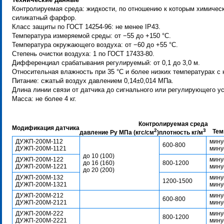
Контролируемая среда: жидкости, по отношению к которым химичес
силикатный фарфор.
Класс защиты по ГОСТ
14254-96:
не менее IP43.
Температура измеряемой среды: от −55 до +150 °С.
Температура окружающего воздуха: от −60 до +55 °С.
Степень очистки воздуха: 1 по ГОСТ
17433-80.
Дифференциал срабатывания регулируемый: от 0,1 до 3,0 м.
Относительная влажность при 35 °С и более низких температурах с 
Питание: сжатый воздух давлением 0,14±0,014 МПа.
Длина линии связи от датчика до сигнального или регулирующего ус
Масса: не более 4 кг.
Контролируемая среда
Модификация датчика
2
3
Тем
давление Ру МПа (кгс/см
)
плотность кг/м
ДУЖП-200М-112
мину
600-800
ДУЖП-200М-1121
мину
до 10 (100)
ДУЖП-200М-122
мину
до 16 (160)
800-1200
ДУЖП-200М-1221
мину
до 20 (200)
ДУЖП-200М-132
мину
1200-1500
ДУЖП-200М-1321
мину
ДУЖП-200М-212
мину
600-800
ДУЖП-200М-2121
мину
ДУЖП-200М-222
мину
800-1200
ДУЖП-200М-2221
мину