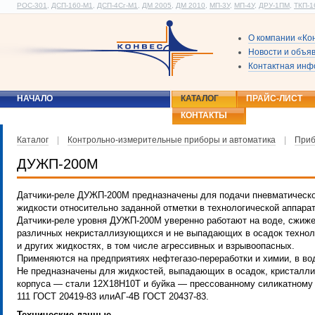
РОС-301
,
ДСП-160-М1
,
ДСП-4Сг-М1
,
ДМ 2005
,
ДМ 2010
,
МП-3У
,
МП-4У
,
ДРУ-1ПМ
,
ТКП-1
О компании «Ко
Новости и объя
Контактная ин
НАЧАЛО
КАТАЛОГ
ПРАЙС-ЛИСТ
КОНТАКТЫ
Каталог
|
Контрольно-измерительные приборы и автоматика
|
Приб
ДУЖП-200М
Датчики-реле
ДУЖП-200М
предназначены для подачи пневматическо
жидкости относительно заданной отметки в технологической аппара
Датчики-реле уровня
ДУЖП-200М
уверенно работают на воде, сжиже
различных некристаллизующихся и не выпадающих в осадок технол
и других жидкостях, в том числе агрессивных и взрывоопасных.
Применяются на предприятиях нефтегазо-переработки и химии, в в
Не предназначены для жидкостей, выпадающих в осадок, кристалли
корпуса — стали 12Х18Н10Т и буйка — прессованному силикатному
111 ГОСТ
20419-83 или
АГ-4В
ГОСТ
20437-83.
Технические данные