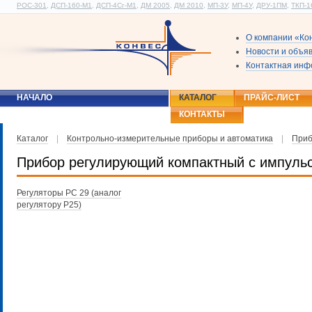
РОС-301
,
ДСП-160-М1
,
ДСП-4Сг-М1
,
ДМ 2005
,
ДМ 2010
,
МП-3У
,
МП-4У
,
ДРУ-1ПМ
,
ТКП-1
О компании «Ко
Новости и объя
Контактная ин
НАЧАЛО
КАТАЛОГ
ПРАЙС-ЛИСТ
КОНТАКТЫ
Каталог
|
Контрольно-измерительные приборы и автоматика
|
Приб
Прибор регулирующий компактный с импул
Регуляторы РС 29 (аналог
регулятору Р25)