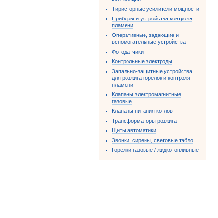
Тиристорные усилители мощности
Приборы и устройства контроля
пламени
Оперативные, задающие и
вспомогательные устройства
Фотодатчики
Контрольные электроды
Запально-защитные устройства
для розжига горелок и контроля
пламени
Клапаны электромагнитные
газовые
Клапаны питания котлов
Трансформаторы розжига
Щиты автоматики
Звонки, сирены, световые табло
Горелки газовые / жидкотопливные