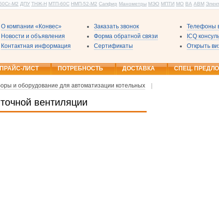
60Сг-М2
ДПУ
ТНЖ-Н
МТП-60С
НМП-52-М2
Сапфир
Манометры
МЭО
МПТИ
МО
ВА
АВМ
Элек
О компании «Конвес»
Заказать звонок
Телефоны в
Новости и объявления
Форма обратной связи
ICQ консу
Контактная информация
Сертификаты
Открыть ви
ПРАЙС-ЛИСТ
ПОТРЕБНОСТЬ
ДОСТАВКА
СПЕЦ. ПРЕДЛ
оры и оборудование для автоматизации котельных
|
иточной вентиляции