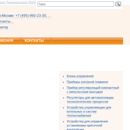
трон
Теплоконтроль
ДОСМ
 Москве: +7 (495) 960-23-30, …
льтанты…
зитку
ОЖЕНИЯ
КОНТАКТЫ
Блоки управления
Приборы контроля пламени
Прибор регулирующий компактный
с импульсным выходом
Регуляторы для автоматизации
технологических процессов
Устройства управляющие для
котельных и систем
теплоснабжения
Устройства для управления
установками приточной
вентиляции