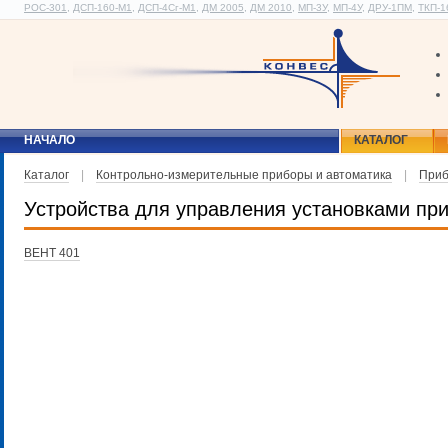
РОС-301
,
ДСП-160-М1
,
ДСП-4Сг-М1
,
ДМ 2005
,
ДМ 2010
,
МП-3У
,
МП-4У
,
ДРУ-1ПМ
,
ТКП-1
НАЧАЛО
КАТАЛОГ
Каталог
|
Контрольно-измерительные приборы и автоматика
|
Приб
Устройства для управления установками пр
ВЕНТ 401