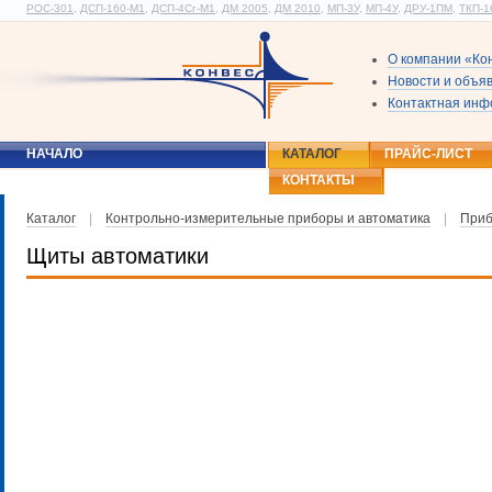
РОС-301
,
ДСП-160-М1
,
ДСП-4Сг-М1
,
ДМ 2005
,
ДМ 2010
,
МП-3У
,
МП-4У
,
ДРУ-1ПМ
,
ТКП-1
О компании «Ко
Новости и объя
Контактная ин
НАЧАЛО
КАТАЛОГ
ПРАЙС-ЛИСТ
КОНТАКТЫ
Каталог
|
Контрольно-измерительные приборы и автоматика
|
Приб
Щиты автоматики