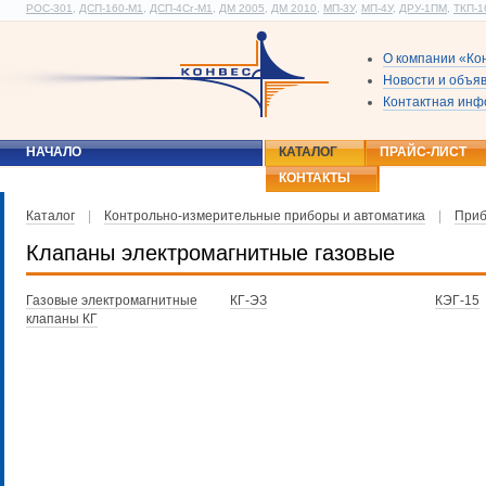
РОС-301
,
ДСП-160-М1
,
ДСП-4Сг-М1
,
ДМ 2005
,
ДМ 2010
,
МП-3У
,
МП-4У
,
ДРУ-1ПМ
,
ТКП-1
О компании «Ко
Новости и объя
Контактная ин
НАЧАЛО
КАТАЛОГ
ПРАЙС-ЛИСТ
КОНТАКТЫ
Каталог
|
Контрольно-измерительные приборы и автоматика
|
Приб
Клапаны электромагнитные газовые
Газовые электромагнитные
КГ-ЭЗ
КЭГ-15
клапаны КГ